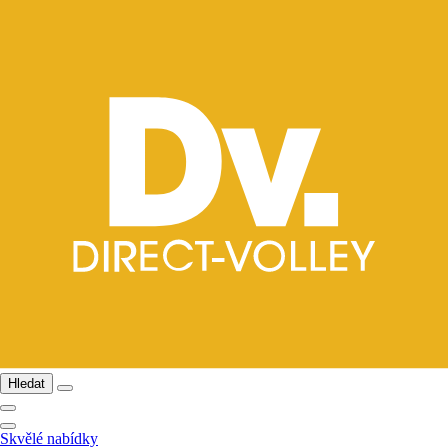
Hledat
Skvělé nabídky