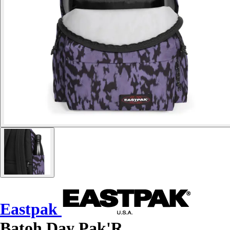
Eastpak
Batoh Day Pak'R