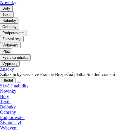
Novinky
Boty
Textil
Balónky
Ochrany
Podporovatel
Životní styl
Vybavení
Pláž
Fyzická údržba
Výprodej
Značky
Zákaznický servis ve Francie
Bezpečná platba
Snadné vracení
Hledat
Skvělé nabídky
Novinky
Boty
Textil
Balónky
Ochrany
Podporovatel
Životní styl
Vybavení