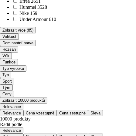
Errea
2651
Hummel
3528
Nike
159
Under Armour
610
Zobrazit více
(85)
Velikost
Dominantní barva
Rozsah
Věk
Funkce
Typ výrobku
Typ
Sport
Tým
Ceny
Zobrazit 10000 produktů
Relevance
Relevance
Cena vzestupně
Cena sestupně
Sleva
10000 produkty
Řadit podle
Relevance