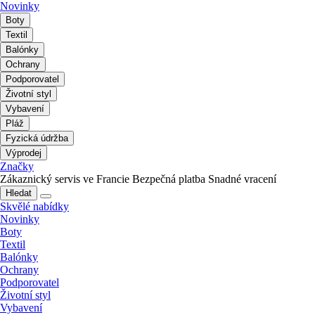
Novinky
Boty
Textil
Balónky
Ochrany
Podporovatel
Životní styl
Vybavení
Pláž
Fyzická údržba
Výprodej
Značky
Zákaznický servis ve Francie
Bezpečná platba
Snadné vracení
Hledat
Skvělé nabídky
Novinky
Boty
Textil
Balónky
Ochrany
Podporovatel
Životní styl
Vybavení