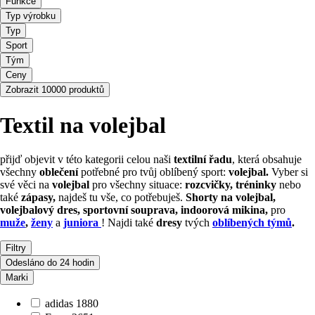
Funkce
Typ výrobku
Typ
Sport
Tým
Ceny
Zobrazit 10000 produktů
Textil na volejbal
přijď objevit v této kategorii celou naši
textilní řadu
, která obsahuje
všechny
oblečení
potřebné pro tvůj oblíbený sport:
volejbal.
Vyber si
své věci na
volejbal
pro všechny situace:
rozcvičky, tréninky
nebo
také
zápasy,
najdeš tu vše, co potřebuješ.
Shorty na volejbal,
volejbalový dres, sportovní souprava, indoorová mikina,
pro
muže
,
ženy
a
juniora
! Najdi také
dresy
tvých
oblíbených týmů
.
Filtry
Odesláno do 24 hodin
Marki
adidas
1880