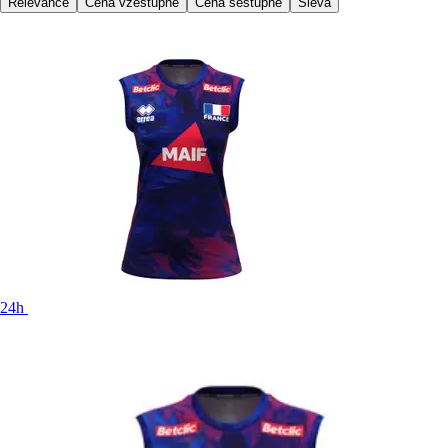
Relevance
Cena vzestupně
Cena sestupně
Sleva
24h