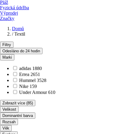
Pláž
Fyzická údržba
Výprodej
Značky
Domů
/
Textil
Filtry
Odesláno do 24 hodin
Marki
adidas
1880
Errea
2651
Hummel
3528
Nike
159
Under Armour
610
Zobrazit více
(85)
Velikost
Dominantní barva
Rozsah
Věk