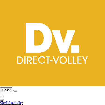
Hledat
Skvělé nabídky