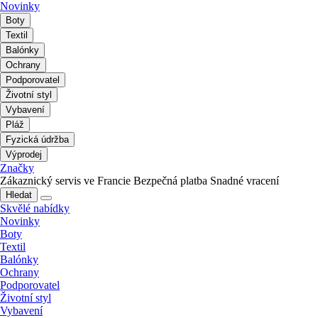
Novinky
Boty
Textil
Balónky
Ochrany
Podporovatel
Životní styl
Vybavení
Pláž
Fyzická údržba
Výprodej
Značky
Zákaznický servis ve Francie
Bezpečná platba
Snadné vracení
Hledat
Skvělé nabídky
Novinky
Boty
Textil
Balónky
Ochrany
Podporovatel
Životní styl
Vybavení