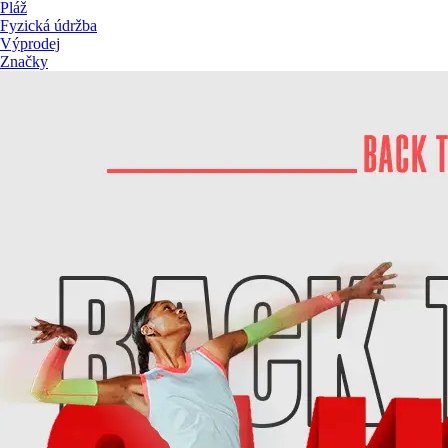
Pláž
Fyzická údržba
Výprodej
Značky