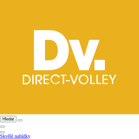
Hledat
Skvělé nabídky