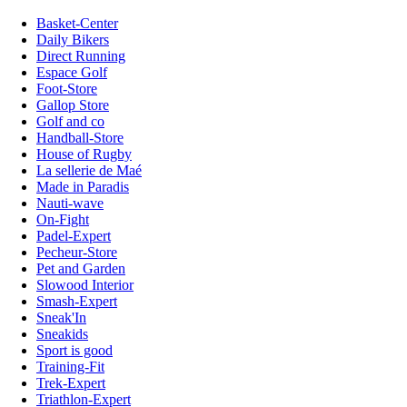
Basket-Center
Daily Bikers
Direct Running
Espace Golf
Foot-Store
Gallop Store
Golf and co
Handball-Store
House of Rugby
La sellerie de Maé
Made in Paradis
Nauti-wave
On-Fight
Padel-Expert
Pecheur-Store
Pet and Garden
Slowood Interior
Smash-Expert
Sneak'In
Sneakids
Sport is good
Training-Fit
Trek-Expert
Triathlon-Expert