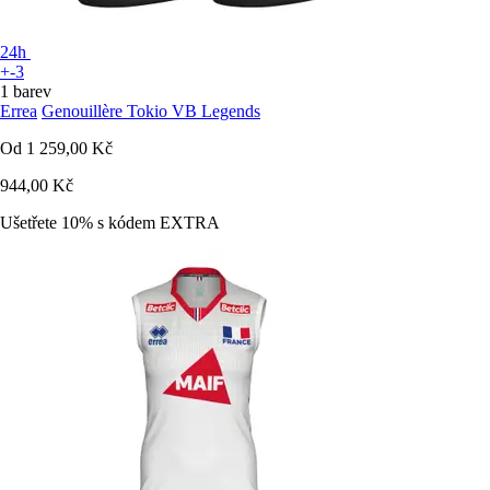
24h
+-3
1 barev
Errea
Genouillère Tokio VB Legends
Od
1 259,00 Kč
944,00 Kč
Ušetřete 10%
s kódem
EXTRA