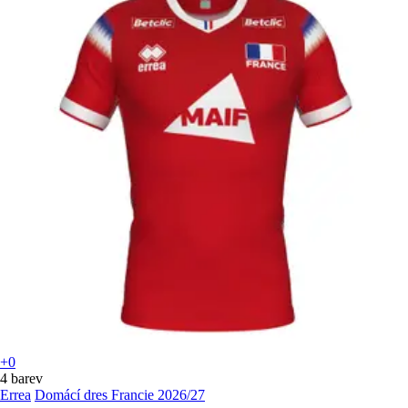
+0
4 barev
Errea
Domácí dres Francie 2026/27