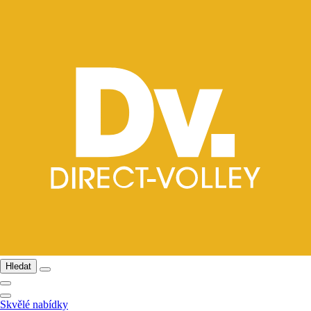
Hledat
Skvělé nabídky