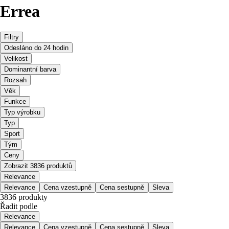
Errea
Filtry
Odesláno do 24 hodin
Velikost
Dominantní barva
Rozsah
Věk
Funkce
Typ výrobku
Typ
Sport
Tým
Ceny
Zobrazit 3836 produktů
Relevance
Relevance
Cena vzestupně
Cena sestupně
Sleva
3836 produkty
Řadit podle
Relevance
Relevance
Cena vzestupně
Cena sestupně
Sleva