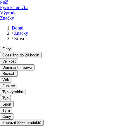
Pláž
Fyzická údržba
Výprodej
Značky
Domů
/
Značky
/
Errea
Filtry
Odesláno do 24 hodin
Velikost
Dominantní barva
Rozsah
Věk
Funkce
Typ výrobku
Typ
Sport
Tým
Ceny
Zobrazit 3836 produktů