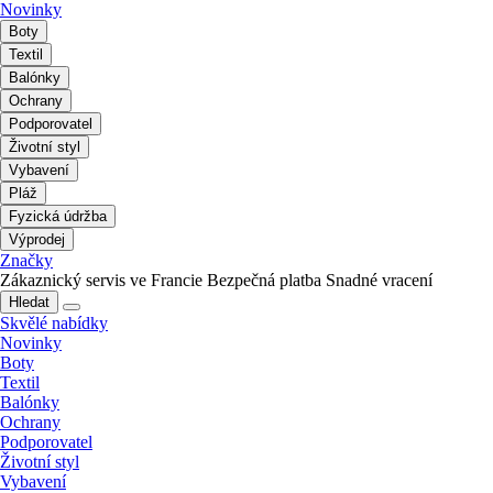
Novinky
Boty
Textil
Balónky
Ochrany
Podporovatel
Životní styl
Vybavení
Pláž
Fyzická údržba
Výprodej
Značky
Zákaznický servis ve Francie
Bezpečná platba
Snadné vracení
Hledat
Skvělé nabídky
Novinky
Boty
Textil
Balónky
Ochrany
Podporovatel
Životní styl
Vybavení