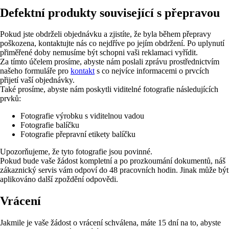
Defektní produkty související s přepravou
Pokud jste obdrželi objednávku a zjistíte, že byla během přepravy
poškozena, kontaktujte nás co nejdříve po jejím obdržení. Po uplynutí
přiměřené doby nemusíme být schopni vaši reklamaci vyřídit.
Za tímto účelem prosíme, abyste nám poslali zprávu prostřednictvím
našeho formuláře pro
kontakt
s co nejvíce informacemi o prvcích
přijetí vaší objednávky.
Také prosíme, abyste nám poskytli viditelné fotografie následujících
prvků:
Fotografie výrobku s viditelnou vadou
Fotografie balíčku
Fotografie přepravní etikety balíčku
Upozorňujeme, že tyto fotografie jsou povinné.
Pokud bude vaše žádost kompletní a po prozkoumání dokumentů, náš
zákaznický servis vám odpoví do 48 pracovních hodin. Jinak může být
aplikováno další zpoždění odpovědi.
Vrácení
Jakmile je vaše žádost o vrácení schválena, máte 15 dní na to, abyste