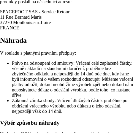
produkty poslali na následující adresu:
SPACEFOOT SAS - Service Retour
11 Rue Bernard Maris
37270 Montlouis-sur-Loire
FRANCE
Náhrada
V souladu s platnými právními předpisy:
Právo na odstoupení od smlouvy: Vrácení celé zaplacené částky,
včetně nákladů na standardní doručení, proběhne bez
zbytečného odkladu a nejpozději do 14 dnů ode dne, kdy jsme
byli informováni o vašem rozhodnutí odstoupit. Můžeme vrácení
platby odložit, dokud neobdržíme výrobek zpět nebo dokud nám
neposkytnete důkaz o odeslání výrobku, podle toho, co nastane
dříve.
Zákonná záruka shody: Vrácení dlužných částek proběhne po
obdržení vráceného výrobku nebo důkazu o jeho odeslání,
nejpozději však do 14 dnů.
Výběr způsobu náhrady