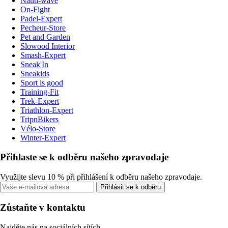
Nauti-wave
On-Fight
Padel-Expert
Pecheur-Store
Pet and Garden
Slowood Interior
Smash-Expert
Sneak'In
Sneakids
Sport is good
Training-Fit
Trek-Expert
Triathlon-Expert
TripnBikers
Vélo-Store
Winter-Expert
Přihlaste se k odběru našeho zpravodaje
Využijte slevu 10 % při přihlášení k odběru našeho zpravodaje.
Přihlásit se k odběru
Zůstaňte v kontaktu
Najděte nás na sociálních sítích