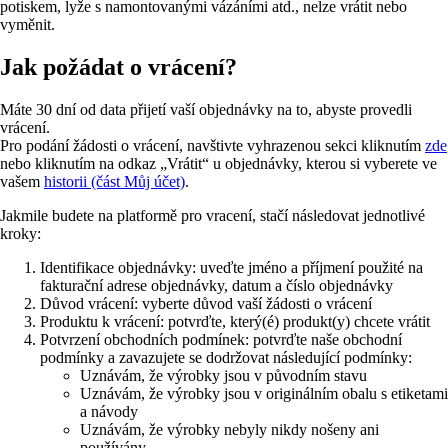
potiskem, lyže s namontovanými vázáními atd., nelze vrátit nebo
vyměnit.
Jak požádat o vrácení?
Máte 30 dní od data přijetí vaší objednávky na to, abyste provedli
vrácení.
Pro podání žádosti o vrácení, navštivte vyhrazenou sekci kliknutím
zde
nebo kliknutím na odkaz „Vrátit“ u objednávky, kterou si vyberete ve
vašem
historii (část Můj účet)
.
Jakmile budete na platformě pro vracení, stačí následovat jednotlivé
kroky:
Identifikace objednávky: uveďte jméno a příjmení použité na
fakturační adrese objednávky, datum a číslo objednávky
Důvod vrácení: vyberte důvod vaší žádosti o vrácení
Produktu k vrácení: potvrďte, který(é) produkt(y) chcete vrátit
Potvrzení obchodních podmínek: potvrďte naše obchodní
podmínky a zavazujete se dodržovat následující podmínky:
Uznávám, že výrobky jsou v původním stavu
Uznávám, že výrobky jsou v originálním obalu s etiketami
a návody
Uznávám, že výrobky nebyly nikdy nošeny ani
používány