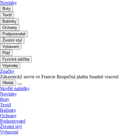
Novinky
Boty
Textil
Balónky
Ochrany
Podporovatel
Životní styl
Vybavení
Pláž
Fyzická údržba
Výprodej
Značky
Zákaznický servis ve Francie
Bezpečná platba
Snadné vracení
Hledat
Skvělé nabídky
Novinky
Boty
Textil
Balónky
Ochrany
Podporovatel
Životní styl
Vybavení