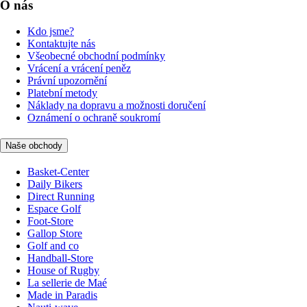
O nás
Kdo jsme?
Kontaktujte nás
Všeobecné obchodní podmínky
Vrácení a vrácení peněz
Právní upozornění
Platební metody
Náklady na dopravu a možnosti doručení
Oznámení o ochraně soukromí
Naše obchody
Basket-Center
Daily Bikers
Direct Running
Espace Golf
Foot-Store
Gallop Store
Golf and co
Handball-Store
House of Rugby
La sellerie de Maé
Made in Paradis