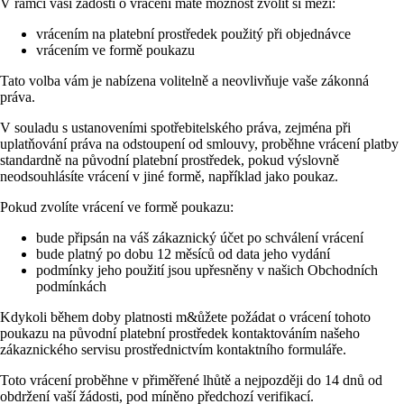
V rámci vaší žádosti o vrácení máte možnost zvolit si mezi:
vrácením na platební prostředek použitý při objednávce
vrácením ve formě poukazu
Tato volba vám je nabízena volitelně a neovlivňuje vaše zákonná
práva.
V souladu s ustanoveními spotřebitelského práva, zejména při
uplatňování práva na odstoupení od smlouvy, proběhne vrácení platby
standardně na původní platební prostředek, pokud výslovně
neodsouhlásíte vrácení v jiné formě, například jako poukaz.
Pokud zvolíte vrácení ve formě poukazu:
bude připsán na váš zákaznický účet po schválení vrácení
bude platný po dobu 12 měsíců od data jeho vydání
podmínky jeho použití jsou upřesněny v našich Obchodních
podmínkách
Kdykoli během doby platnosti m&ůžete požádat o vrácení tohoto
poukazu na původní platební prostředek kontaktováním našeho
zákaznického servisu prostřednictvím kontaktního formuláře.
Toto vrácení proběhne v přiměřené lhůtě a nejpozději do 14 dnů od
obdržení vaší žádosti, pod míněno předchozí verifikací.