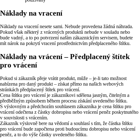
Náklady na vracení
Náklady na vracení nesete sami. Nebude provedena žádná náhrada.
Pokud však některý z vrácených produktů nebude v souladu nebo
bude vadný, a to po potvrzení naším zákaznickým servisem, budete
mít nárok na pokrytí vracení prostřednictvím předplaceného štítku.
Náklady na vrácení – Předplacený štítek
pro vrácení
Pokud si zákazník přeje vrátit produkt, může – je-li tato možnost
nabízena pro daný produkt – získat přímo na našich webových
stránkách předplacený štítek pro vrácení.
Cena štítku pro vrácení je zákazníkovi sdělena jasným, čitelným a
předběžným způsobem během procesu získání uvedeného štítku.
S výslovným a předchozím souhlasem zákazníka je cena štítku pro
vrácení odečtena z částky dobropisu nebo vrácení peněz poskytnutého
v souvislosti s vrácením.
Zákazník výslovně bere na vědomí a souhlasí s tím, že částka štítku
pro vrácení bude započtena proti budoucímu dobropisu nebo vrácení
peněz, a to do výše částky uvedeného štítku.