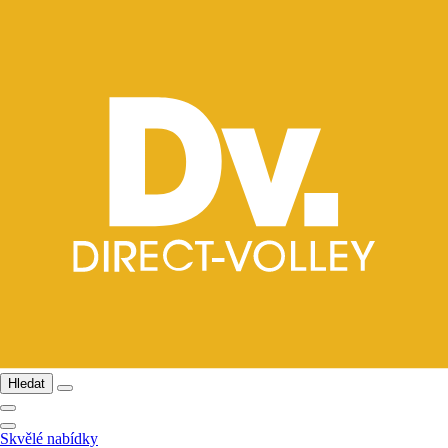
Hledat
Skvělé nabídky