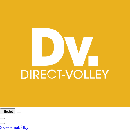
Hledat
Skvělé nabídky