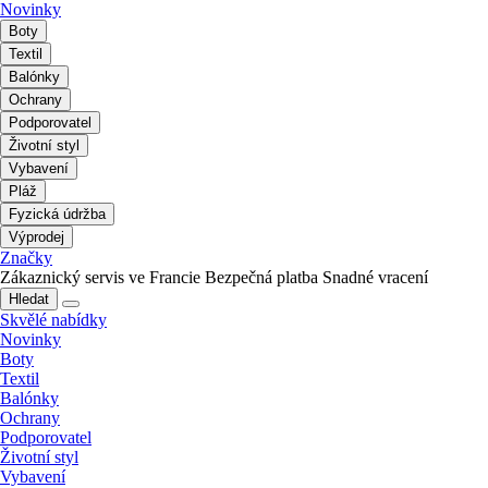
Novinky
Boty
Textil
Balónky
Ochrany
Podporovatel
Životní styl
Vybavení
Pláž
Fyzická údržba
Výprodej
Značky
Zákaznický servis ve Francie
Bezpečná platba
Snadné vracení
Hledat
Skvělé nabídky
Novinky
Boty
Textil
Balónky
Ochrany
Podporovatel
Životní styl
Vybavení