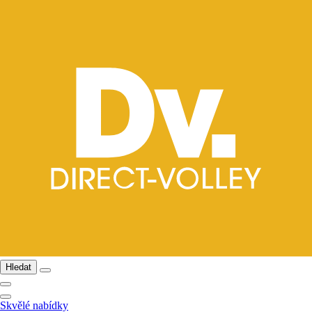
Hledat
Skvělé nabídky