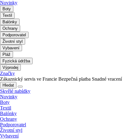
Novinky
Boty
Textil
Balónky
Ochrany
Podporovatel
Životní styl
Vybavení
Pláž
Fyzická údržba
Výprodej
Značky
Zákaznický servis ve Francie
Bezpečná platba
Snadné vracení
Hledat
Skvělé nabídky
Novinky
Boty
Textil
Balónky
Ochrany
Podporovatel
Životní styl
Vybavení