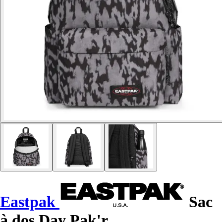
Eastpak
Sac
à dos Day Pak'r