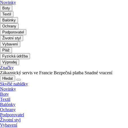
Novinky
Boty
Textil
Balónky
Ochrany
Podporovatel
Životní styl
Vybavení
Pláž
Fyzická údržba
Výprodej
Značky
Zákaznický servis ve Francie
Bezpečná platba
Snadné vracení
Hledat
Skvělé nabídky
Novinky
Boty
Textil
Balónky
Ochrany
Podporovatel
Životní styl
Vybavení