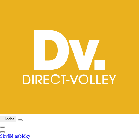
Hledat
Skvělé nabídky