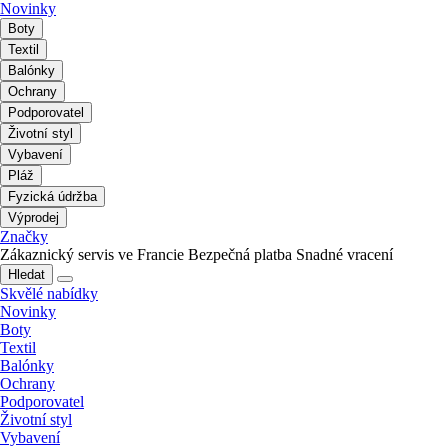
Novinky
Boty
Textil
Balónky
Ochrany
Podporovatel
Životní styl
Vybavení
Pláž
Fyzická údržba
Výprodej
Značky
Zákaznický servis ve Francie
Bezpečná platba
Snadné vracení
Hledat
Skvělé nabídky
Novinky
Boty
Textil
Balónky
Ochrany
Podporovatel
Životní styl
Vybavení