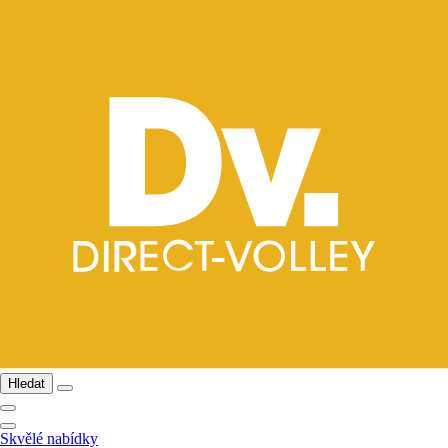
Hledat
Skvělé nabídky