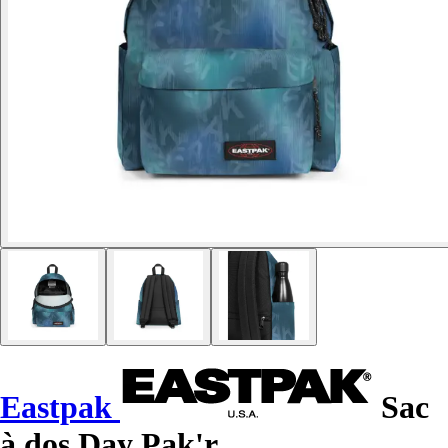
Eastpak
Sac
à dos Day Pak'r