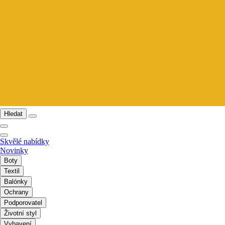
Hledat
Skvělé nabídky
Novinky
Boty
Textil
Balónky
Ochrany
Podporovatel
Životní styl
Vybavení