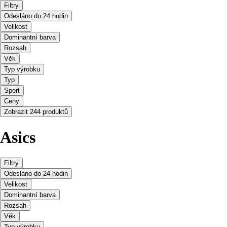
Filtry
Odesláno do 24 hodin
Velikost
Dominantní barva
Rozsah
Věk
Typ výrobku
Typ
Sport
Ceny
Zobrazit 244 produktů
Asics
Filtry
Odesláno do 24 hodin
Velikost
Dominantní barva
Rozsah
Věk
Typ výrobku