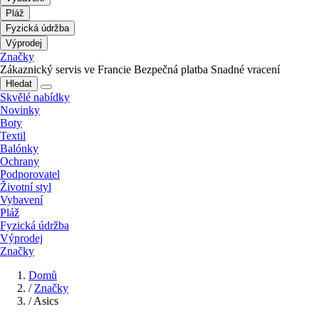
Pláž
Fyzická údržba
Výprodej
Značky
Zákaznický servis ve Francie
Bezpečná platba
Snadné vracení
Hledat
Skvělé nabídky
Novinky
Boty
Textil
Balónky
Ochrany
Podporovatel
Životní styl
Vybavení
Pláž
Fyzická údržba
Výprodej
Značky
Domů
/
Značky
/
Asics