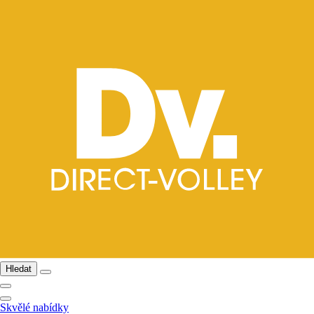
Hledat
Skvělé nabídky