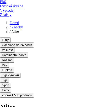
Pláž
Fyzická údržba
Výprodej
Značky
Domů
/
Značky
/
Nike
Filtry
Odesláno do 24 hodin
Velikost
Dominantní barva
Rozsah
Věk
Funkce
Typ výrobku
Typ
Sport
Ceny
Zobrazit 503 produktů