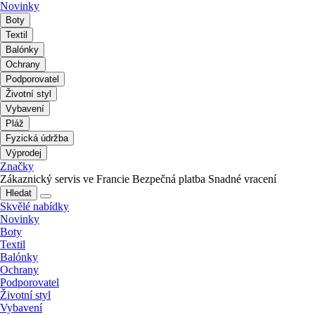
Novinky
Boty
Textil
Balónky
Ochrany
Podporovatel
Životní styl
Vybavení
Pláž
Fyzická údržba
Výprodej
Značky
Zákaznický servis ve Francie
Bezpečná platba
Snadné vracení
Hledat
Skvělé nabídky
Novinky
Boty
Textil
Balónky
Ochrany
Podporovatel
Životní styl
Vybavení