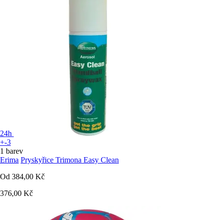
24h
+-3
1 barev
Erima
Pryskyřice Trimona Easy Clean
Od
384,00 Kč
376,00 Kč