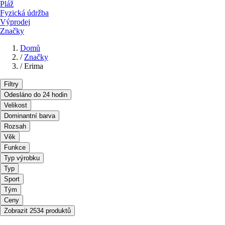
Pláž
Fyzická údržba
Výprodej
Značky
Domů
/
Značky
/
Erima
Filtry
Odesláno do 24 hodin
Velikost
Dominantní barva
Rozsah
Věk
Funkce
Typ výrobku
Typ
Sport
Tým
Ceny
Zobrazit 2534 produktů