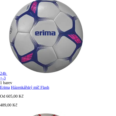
24h
+-3
1 barev
Erima
Házenkářský míč Flash
Od
605,00 Kč
489,00 Kč