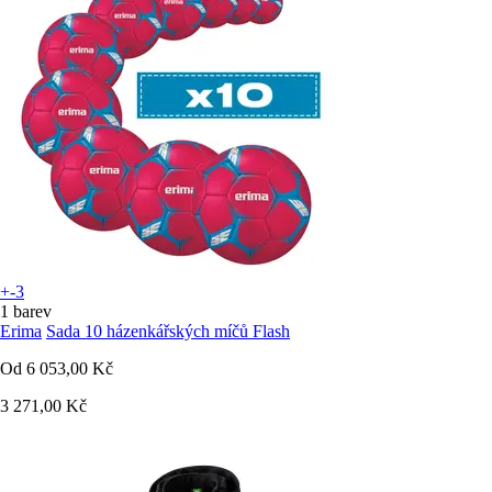
+-3
1 barev
Erima
Sada 10 házenkářských míčů Flash
Od
6 053,00 Kč
3 271,00 Kč