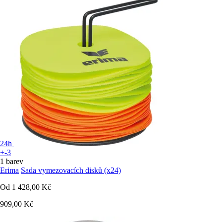
24h
+-3
1 barev
Erima
Sada vymezovacích disků (x24)
Od
1 428,00 Kč
909,00 Kč