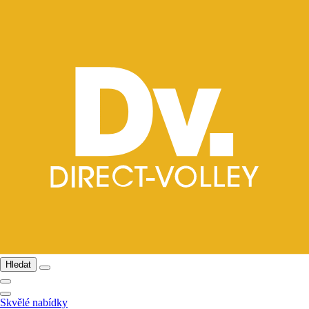
Hledat
Skvělé nabídky