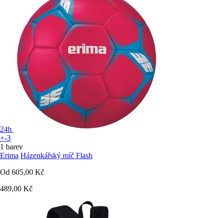
24h
+-3
1 barev
Erima
Házenkářský míč Flash
Od
605,00 Kč
489,00 Kč