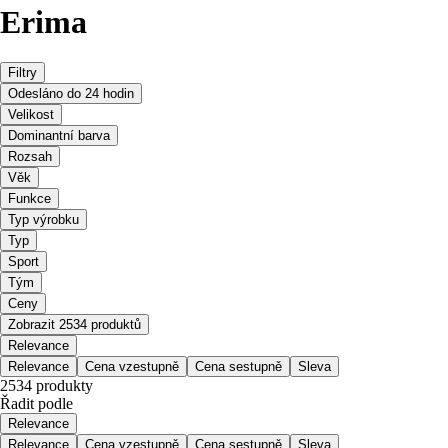
Erima
Filtry
Odesláno do 24 hodin
Velikost
Dominantní barva
Rozsah
Věk
Funkce
Typ výrobku
Typ
Sport
Tým
Ceny
Zobrazit 2534 produktů
Relevance
Relevance
Cena vzestupně
Cena sestupně
Sleva
2534 produkty
Řadit podle
Relevance
Relevance
Cena vzestupně
Cena sestupně
Sleva