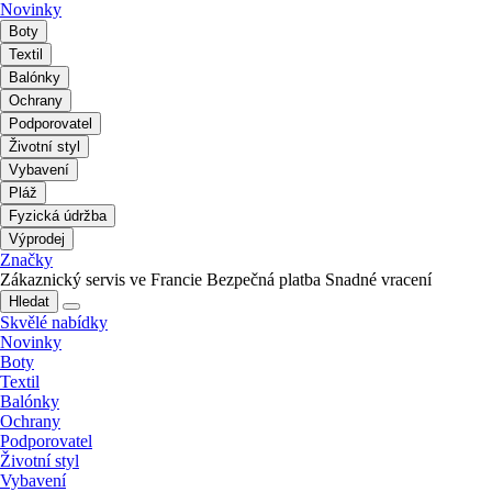
Novinky
Boty
Textil
Balónky
Ochrany
Podporovatel
Životní styl
Vybavení
Pláž
Fyzická údržba
Výprodej
Značky
Zákaznický servis ve Francie
Bezpečná platba
Snadné vracení
Hledat
Skvělé nabídky
Novinky
Boty
Textil
Balónky
Ochrany
Podporovatel
Životní styl
Vybavení