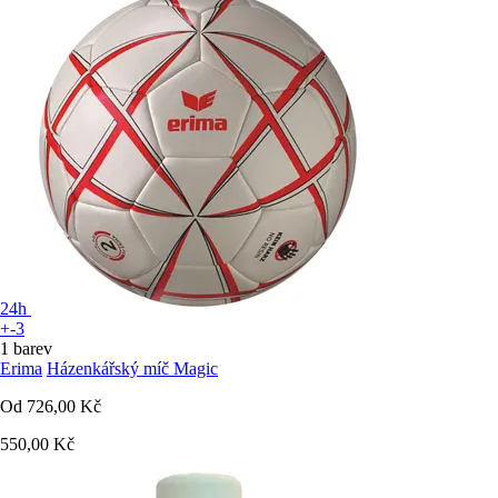
24h
+-3
1 barev
Erima
Házenkářský míč Magic
Od
726,00 Kč
550,00 Kč