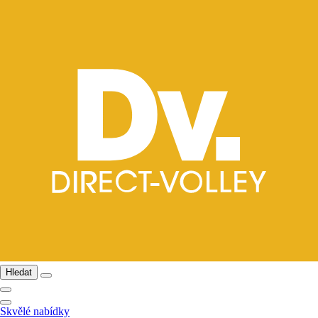
Hledat
Skvělé nabídky