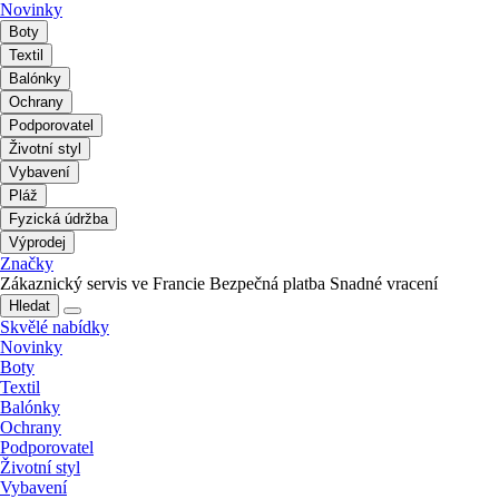
Novinky
Boty
Textil
Balónky
Ochrany
Podporovatel
Životní styl
Vybavení
Pláž
Fyzická údržba
Výprodej
Značky
Zákaznický servis ve Francie
Bezpečná platba
Snadné vracení
Hledat
Skvělé nabídky
Novinky
Boty
Textil
Balónky
Ochrany
Podporovatel
Životní styl
Vybavení