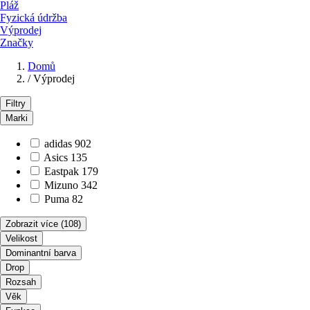
Pláž
Fyzická údržba
Výprodej
Značky
Domů
/
Výprodej
Filtry
Marki
adidas
902
Asics
135
Eastpak
179
Mizuno
342
Puma
82
Zobrazit více
(108)
Velikost
Dominantní barva
Drop
Rozsah
Věk