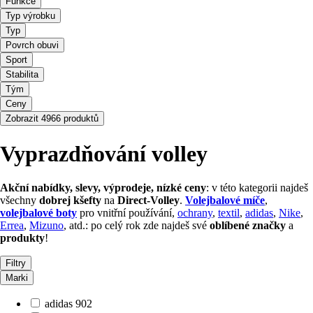
Funkce
Typ výrobku
Typ
Povrch obuvi
Sport
Stabilita
Tým
Ceny
Zobrazit 4966 produktů
Vyprazdňování volley
Akční nabídky, slevy, výprodeje, nízké ceny
: v této kategorii najdeš
všechny
dobrej kšefty
na
Direct-Volley
.
Volejbalové míče
,
volejbalové boty
pro vnitřní používání,
ochrany
,
textil
,
adidas
,
Nike
,
Errea
,
Mizuno
, atd.: po celý rok zde najdeš své
oblíbené značky
a
produkty
!
Filtry
Marki
adidas
902