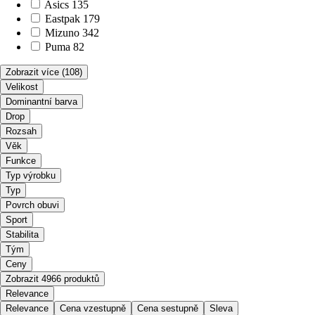
Asics
135
Eastpak
179
Mizuno
342
Puma
82
Zobrazit více
(108)
Velikost
Dominantní barva
Drop
Rozsah
Věk
Funkce
Typ výrobku
Typ
Povrch obuvi
Sport
Stabilita
Tým
Ceny
Zobrazit 4966 produktů
Relevance
Relevance
Cena vzestupně
Cena sestupně
Sleva