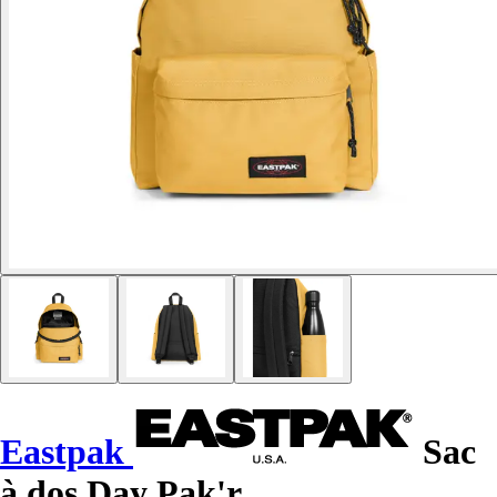
Eastpak
Sac
à dos Day Pak'r