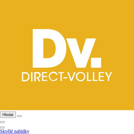
Hledat
Skvělé nabídky