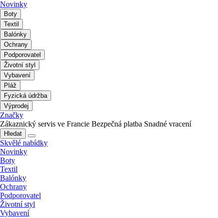
Novinky
Boty
Textil
Balónky
Ochrany
Podporovatel
Životní styl
Vybavení
Pláž
Fyzická údržba
Výprodej
Značky
Zákaznický servis ve Francie
Bezpečná platba
Snadné vracení
Hledat
Skvělé nabídky
Novinky
Boty
Textil
Balónky
Ochrany
Podporovatel
Životní styl
Vybavení