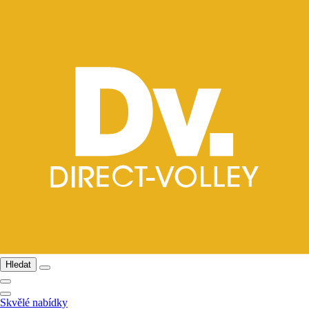
Hledat
Skvělé nabídky