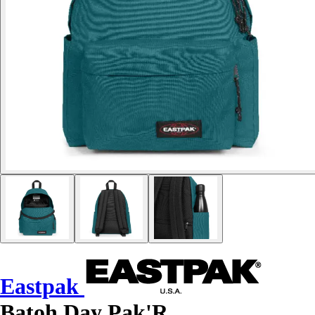
Eastpak
Batoh Day Pak'R