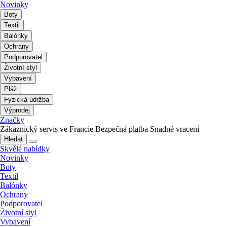
Novinky
Boty
Textil
Balónky
Ochrany
Podporovatel
Životní styl
Vybavení
Pláž
Fyzická údržba
Výprodej
Značky
Zákaznický servis ve Francie
Bezpečná platba
Snadné vracení
Hledat
Skvělé nabídky
Novinky
Boty
Textil
Balónky
Ochrany
Podporovatel
Životní styl
Vybavení