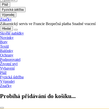
Pláž
Fyzická údržba
Výprodej
Značky
Zákaznický servis ve Francie
Bezpečná platba
Snadné vracení
Hledat
Skvělé nabídky
Novinky
Boty
Textil
Balónky
Ochrany
Podporovatel
Životní styl
Vybavení
Pláž
Fyzická údržba
Výprodej
Značky
Probíhá přidávání do košíku...