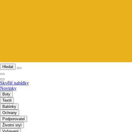
Hledat
Skvělé nabídky
Novinky
Boty
Textil
Balónky
Ochrany
Podporovatel
Životní styl
Vybavení