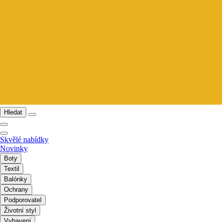
Hledat
Skvělé nabídky
Novinky
Boty
Textil
Balónky
Ochrany
Podporovatel
Životní styl
Vybavení