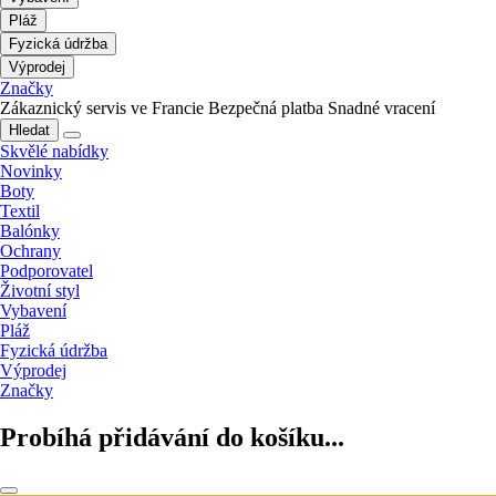
Pláž
Fyzická údržba
Výprodej
Značky
Zákaznický servis ve Francie
Bezpečná platba
Snadné vracení
Hledat
Skvělé nabídky
Novinky
Boty
Textil
Balónky
Ochrany
Podporovatel
Životní styl
Vybavení
Pláž
Fyzická údržba
Výprodej
Značky
Probíhá přidávání do košíku...