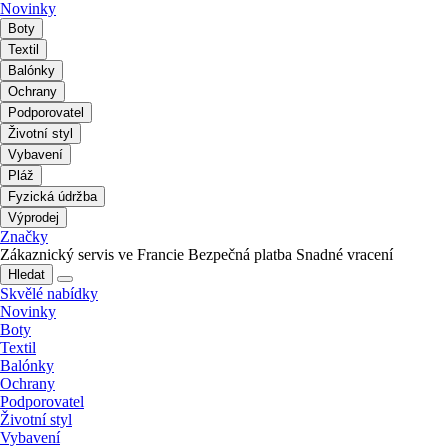
Novinky
Boty
Textil
Balónky
Ochrany
Podporovatel
Životní styl
Vybavení
Pláž
Fyzická údržba
Výprodej
Značky
Zákaznický servis ve Francie
Bezpečná platba
Snadné vracení
Hledat
Skvělé nabídky
Novinky
Boty
Textil
Balónky
Ochrany
Podporovatel
Životní styl
Vybavení