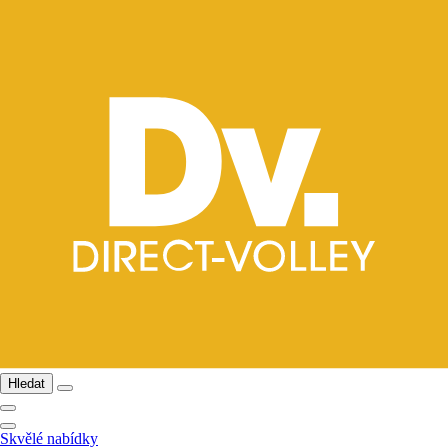
Hledat
Skvělé nabídky