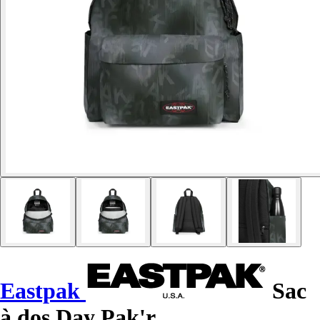
Eastpak
Sac
à dos Day Pak'r