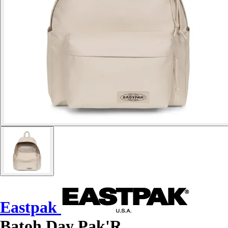
Eastpak
Batoh Day Pak'R