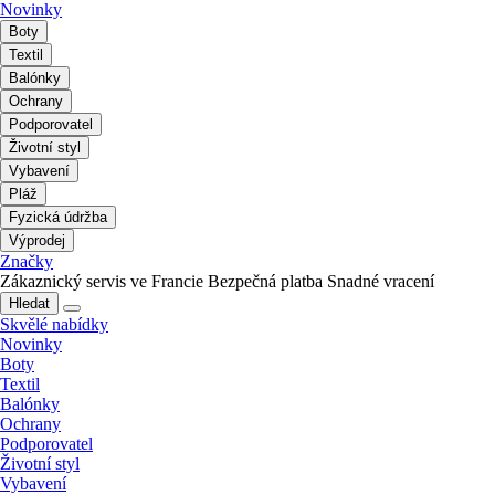
Novinky
Boty
Textil
Balónky
Ochrany
Podporovatel
Životní styl
Vybavení
Pláž
Fyzická údržba
Výprodej
Značky
Zákaznický servis ve Francie
Bezpečná platba
Snadné vracení
Hledat
Skvělé nabídky
Novinky
Boty
Textil
Balónky
Ochrany
Podporovatel
Životní styl
Vybavení