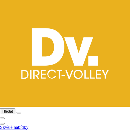
Hledat
Skvělé nabídky