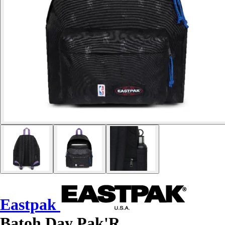
Eastpak
Batoh Day Pak'R