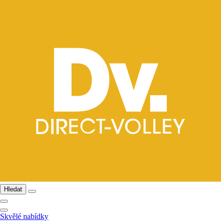
Hledat
Skvělé nabídky