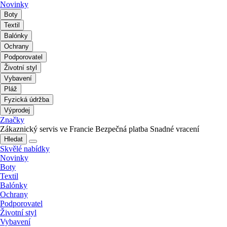
Novinky
Boty
Textil
Balónky
Ochrany
Podporovatel
Životní styl
Vybavení
Pláž
Fyzická údržba
Výprodej
Značky
Zákaznický servis ve Francie
Bezpečná platba
Snadné vracení
Hledat
Skvělé nabídky
Novinky
Boty
Textil
Balónky
Ochrany
Podporovatel
Životní styl
Vybavení