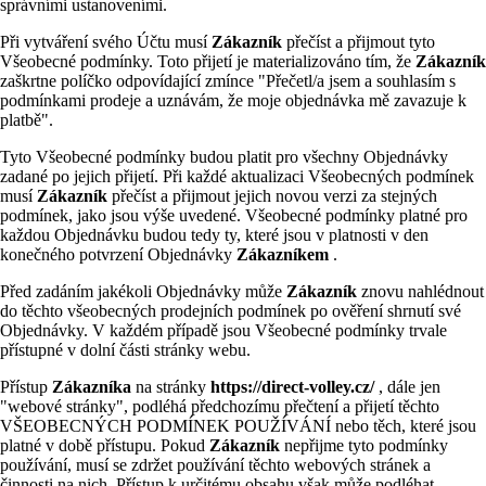
správními ustanoveními.
Při vytváření svého Účtu musí
Zákazník
přečíst a přijmout tyto
Všeobecné podmínky. Toto přijetí je materializováno tím, že
Zákazník
zaškrtne políčko odpovídající zmínce "Přečetl/a jsem a souhlasím s
podmínkami prodeje a uznávám, že moje objednávka mě zavazuje k
platbě".
Tyto Všeobecné podmínky budou platit pro všechny Objednávky
zadané po jejich přijetí. Při každé aktualizaci Všeobecných podmínek
musí
Zákazník
přečíst a přijmout jejich novou verzi za stejných
podmínek, jako jsou výše uvedené. Všeobecné podmínky platné pro
každou Objednávku budou tedy ty, které jsou v platnosti v den
konečného potvrzení Objednávky
Zákazníkem
.
Před zadáním jakékoli Objednávky může
Zákazník
znovu nahlédnout
do těchto všeobecných prodejních podmínek po ověření shrnutí své
Objednávky. V každém případě jsou Všeobecné podmínky trvale
přístupné v dolní části stránky webu.
Přístup
Zákazníka
na stránky
https://direct-volley.cz/
, dále jen
"webové stránky", podléhá předchozímu přečtení a přijetí těchto
VŠEOBECNÝCH PODMÍNEK POUŽÍVÁNÍ nebo těch, které jsou
platné v době přístupu. Pokud
Zákazník
nepřijme tyto podmínky
používání, musí se zdržet používání těchto webových stránek a
činnosti na nich. Přístup k určitému obsahu však může podléhat