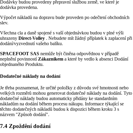
Dodávky budou provedeny přepravní službou země, ve které je
dodávka provedena.
Výpočet nákladů na dopravu bude proveden po odečtení obchodních
slev.
Všechna cla a daně spojené s vaší objednávkou budou v plné výši
uhrazeny
Direct-Volley
. Nebudete mít žádný příplatek k zaplacení při
dodání/vyzvednutí vašeho balíku.
SPACEFOOT SAS
nemůže být činěna odpovědnou v případě
neplnění povinností
Zákazníkem
a které by vedlo k absenci Dodání
objednaného Produktu.
Dodatečné náklady na dodání
Je třeba poznamenat, že určité položky z důvodu své hmotnosti nebo
velkých rozměrů mohou generovat dodatečné náklady na dodání. Tyto
dodatečné náklady budou automaticky přidány ke standardním
nákladům na dodání během procesu nákupu. Informace týkající se
těchto dodatečných nákladů budou k dispozici během kroku 3 s
názvem "Způsob dodání".
7.4 Zpoždění dodání