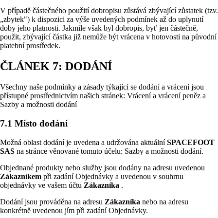
V případě částečného použití dobropisu zůstává zbývající zůstatek (tzv.
„zbytek") k dispozici za výše uvedených podmínek až do uplynutí
doby jeho platnosti. Jakmile však byl dobropis, byť jen částečně,
použit, zbývající částka již nemůže být vrácena v hotovosti na původní
platební prostředek.
ČLÁNEK 7: DODÁNÍ
Všechny naše podmínky a zásady týkající se dodání a vrácení jsou
přístupné prostřednictvím našich stránek: Vrácení a vrácení peněz a
Sazby a možnosti dodání
7.1 Místo dodání
Možná oblast dodání je uvedena a udržována aktuální
SPACEFOOT
SAS
na stránce věnované tomuto účelu: Sazby a možnosti dodání.
Objednané produkty nebo služby jsou dodány na adresu uvedenou
Zákazníkem
při zadání Objednávky a uvedenou v souhrnu
objednávky ve vašem účtu
Zákazníka
.
Dodání jsou prováděna na adresu
Zákazníka
nebo na adresu
konkrétně uvedenou jím při zadání Objednávky.