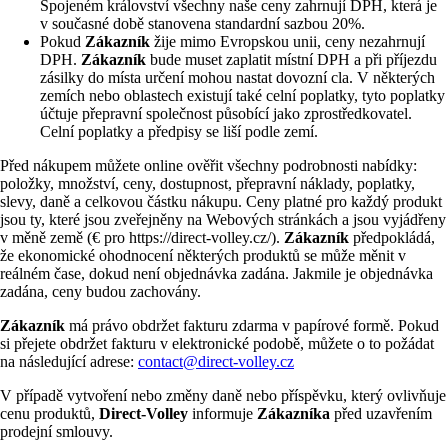
Spojeném království všechny naše ceny zahrnují DPH, která je
v současné době stanovena standardní sazbou 20%.
Pokud
Zákazník
žije mimo Evropskou unii, ceny nezahrnují
DPH.
Zákazník
bude muset zaplatit místní DPH a při příjezdu
zásilky do místa určení mohou nastat dovozní cla. V některých
zemích nebo oblastech existují také celní poplatky, tyto poplatky
účtuje přepravní společnost působící jako zprostředkovatel.
Celní poplatky a předpisy se liší podle zemí.
Před nákupem můžete online ověřit všechny podrobnosti nabídky:
položky, množství, ceny, dostupnost, přepravní náklady, poplatky,
slevy, daně a celkovou částku nákupu. Ceny platné pro každý produkt
jsou ty, které jsou zveřejněny na Webových stránkách a jsou vyjádřeny
v měně země (€ pro https://direct-volley.cz/).
Zákazník
předpokládá,
že ekonomické ohodnocení některých produktů se může měnit v
reálném čase, dokud není objednávka zadána. Jakmile je objednávka
zadána, ceny budou zachovány.
Zákazník
má právo obdržet fakturu zdarma v papírové formě. Pokud
si přejete obdržet fakturu v elektronické podobě, můžete o to požádat
na následující adrese:
contact@direct-volley.cz
V případě vytvoření nebo změny daně nebo příspěvku, který ovlivňuje
cenu produktů,
Direct-Volley
informuje
Zákazníka
před uzavřením
prodejní smlouvy.