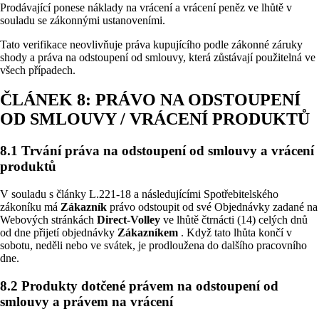
Prodávající ponese náklady na vrácení a vrácení peněz ve lhůtě v
souladu se zákonnými ustanoveními.
Tato verifikace neovlivňuje práva kupujícího podle zákonné záruky
shody a práva na odstoupení od smlouvy, která zůstávají použitelná ve
všech případech.
ČLÁNEK 8: PRÁVO NA ODSTOUPENÍ
OD SMLOUVY / VRÁCENÍ PRODUKTŮ
8.1 Trvání práva na odstoupení od smlouvy a vrácení
produktů
V souladu s články L.221-18 a následujícími Spotřebitelského
zákoníku má
Zákazník
právo odstoupit od své Objednávky zadané na
Webových stránkách
Direct-Volley
ve lhůtě čtrnácti (14) celých dnů
od dne přijetí objednávky
Zákazníkem
. Když tato lhůta končí v
sobotu, neděli nebo ve svátek, je prodloužena do dalšího pracovního
dne.
8.2 Produkty dotčené právem na odstoupení od
smlouvy a právem na vrácení