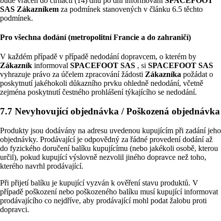
bude vrácen do čtrnácti (14) dnů po dni informování
SPACEFOOT
SAS
Zákazníkem
za podmínek stanovených v článku 6.5 těchto
podmínek.
Pro všechna dodání (metropolitní Francie a do zahraničí)
V každém případě v případě nedodání dopravcem, o kterém by
Zákazník
informoval
SPACEFOOT SAS
, si
SPACEFOOT SAS
vyhrazuje právo za účelem zpracování žádosti
Zákazníka
požádat o
poskytnutí jakéhokoli důkazního prvku ohledně nedodání, včetně
zejména poskytnutí čestného prohlášení týkajícího se nedodání.
7.7 Nevyhovující objednávka / Poškozená objednávka
Produkty jsou dodávány na adresu uvedenou kupujícím při zadání jeho
objednávky. Prodávající je odpovědný za řádné provedení dodání až
do fyzického doručení balíku kupujícímu (nebo jakékoli osobě, kterou
určil), pokud kupující výslovně nezvolil jiného dopravce než toho,
kterého navrhl prodávající.
Při přijetí balíku je kupující vyzván k ověření stavu produktů. V
případě poškození nebo poškozeného balíku musí kupující informovat
prodávajícího co nejdříve, aby prodávající mohl podat žalobu proti
dopravci.