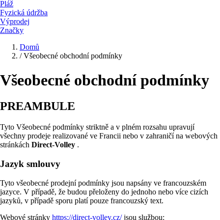
Pláž
Fyzická údržba
Výprodej
Značky
Domů
/
Všeobecné obchodní podmínky
Všeobecné obchodní podmínky
PREAMBULE
Tyto Všeobecné podmínky striktně a v plném rozsahu upravují
všechny prodeje realizované ve Francii nebo v zahraničí na webových
stránkách
Direct-Volley
.
Jazyk smlouvy
Tyto všeobecné prodejní podmínky jsou napsány ve francouzském
jazyce. V případě, že budou přeloženy do jednoho nebo více cizích
jazyků, v případě sporu platí pouze francouzský text.
Webové stránky
https://direct-volley.cz/
jsou službou: