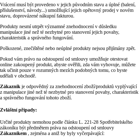
Vrácení musí být provedeno v jejich původním stavu a úplné (balení,
příslušenství, návody...) umožňující jejich opětovný prodej v novém
stavu, doprovázené nákupní fakturou.
Produkty nesmí utrpět významné znehodnocení v důsledku
manipulace jiné než té nezbytné pro stanovení jejich povahy,
charakteristik a správného fungování.
Poškozené, znečištěné nebo neúplné produkty nejsou přijímány zpět.
Pokud vám právo na odstoupení od smlouvy umožňuje otestovat
online zakoupený produkt, abyste ověřili, zda vám vyhovuje, můžete
tak učinit pouze v rozumných mezích podobných tomu, co byste
udělali v obchodě.
Zákazník
je odpovědný za znehodnocení zboží/produktů vyplývající
z manipulace jiné než té nezbytné pro stanovení povahy, charakteristik
a správného fungování tohoto zboží.
Zvláštní případy:
Určité produkty nemohou podle článku L. 221-28 Spotřebitelského
zákoníku být předmětem práva na odstoupení od smlouvy
Zákazníkem
, zejména a aniž by byly vyčerpávající: