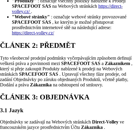
"Produkty"
: označuje všechny položky nabízené k Prodeji
SPACEFOOT SAS
na Webových stránkách
https://direct-
volley.cz/
.
"Webové stránky"
: označuje webové stránky provozované
SPACEFOOT SAS
, ke kterým je možné přistupovat
prostřednictvím internetové sítě na následující adrese:
https://direct-volley.cz/
ČLÁNEK 2: PŘEDMĚT
Tyto všeobecné prodejní podmínky vyčerpávajícím způsobem definují
veškerá práva a povinnosti mezi
SPACEFOOT SAS
a
Zákazníkem
,
který si přeje zakoupit Produkty nabízené k prodeji na Webových
stránkách
SPACEFOOT SAS
. Upravují všechny fáze prodeje, od
zadání Objednávky po záruku objednaných Produktů, včetně platby,
Dodání a práva
Zákazníka
na odstoupení od smlouvy.
ČLÁNEK 3: OBJEDNÁVKA
3.1 Jazyk
Objednávky se zadávají na Webových stránkách
Direct-Volley
ve
francouzském jazyce prostřednictvím Účtu
Zákazníka
.