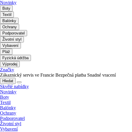
Novinky
Boty
Textil
Balónky
Ochrany
Podporovatel
Životní styl
Vybavení
Pláž
Fyzická údržba
Výprodej
Značky
Zákaznický servis ve Francie
Bezpečná platba
Snadné vracení
Hledat
Skvělé nabídky
Novinky
Boty
Textil
Balónky
Ochrany
Podporovatel
Životní styl
Vybavení