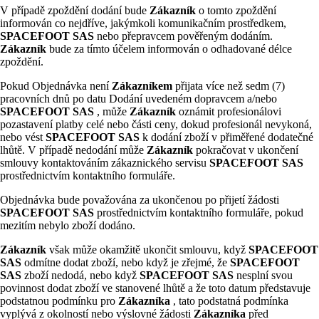
V případě zpoždění dodání bude
Zákazník
o tomto zpoždění
informován co nejdříve, jakýmkoli komunikačním prostředkem,
SPACEFOOT SAS
nebo přepravcem pověřeným dodáním.
Zákazník
bude za tímto účelem informován o odhadované délce
zpoždění.
Pokud Objednávka není
Zákazníkem
přijata více než sedm (7)
pracovních dnů po datu Dodání uvedeném dopravcem a/nebo
SPACEFOOT SAS
, může
Zákazník
oznámit profesionálovi
pozastavení platby celé nebo části ceny, dokud profesionál nevykoná,
nebo vést
SPACEFOOT SAS
k dodání zboží v přiměřené dodatečné
lhůtě. V případě nedodání může
Zákazník
pokračovat v ukončení
smlouvy kontaktováním zákaznického servisu
SPACEFOOT SAS
prostřednictvím kontaktního formuláře.
Objednávka bude považována za ukončenou po přijetí žádosti
SPACEFOOT SAS
prostřednictvím kontaktního formuláře, pokud
mezitím nebylo zboží dodáno.
Zákazník
však může okamžitě ukončit smlouvu, když
SPACEFOOT
SAS
odmítne dodat zboží, nebo když je zřejmé, že
SPACEFOOT
SAS
zboží nedodá, nebo když
SPACEFOOT SAS
nesplní svou
povinnost dodat zboží ve stanovené lhůtě a že toto datum představuje
podstatnou podmínku pro
Zákazníka
, tato podstatná podmínka
vyplývá z okolností nebo výslovné žádosti
Zákazníka
před