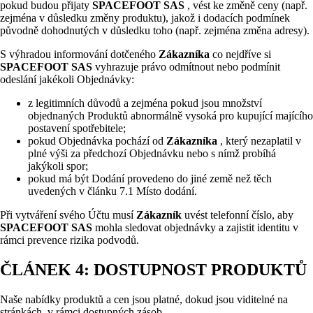
pokud budou přijaty
SPACEFOOT SAS
, vést ke změně ceny (např.
zejména v důsledku změny produktu), jakož i dodacích podmínek
původně dohodnutých v důsledku toho (např. zejména změna adresy).
S výhradou informování dotčeného
Zákazníka
co nejdříve si
SPACEFOOT SAS
vyhrazuje právo odmítnout nebo podmínit
odeslání jakékoli Objednávky:
z legitimních důvodů a zejména pokud jsou množství
objednaných Produktů abnormálně vysoká pro kupující majícího
postavení spotřebitele;
pokud Objednávka pochází od
Zákazníka
, který nezaplatil v
plné výši za předchozí Objednávku nebo s nímž probíhá
jakýkoli spor;
pokud má být Dodání provedeno do jiné země než těch
uvedených v článku 7.1 Místo dodání.
Při vytváření svého Účtu musí
Zákazník
uvést telefonní číslo, aby
SPACEFOOT SAS
mohla sledovat objednávky a zajistit identitu v
rámci prevence rizika podvodů.
ČLÁNEK 4: DOSTUPNOST PRODUKTŮ
Naše nabídky produktů a cen jsou platné, dokud jsou viditelné na
stránkách, v rámci dostupných zásob.