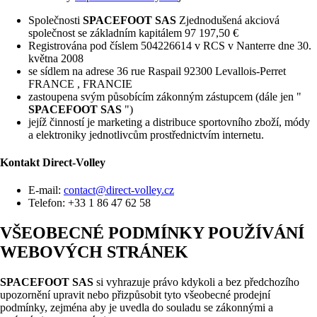
Společnosti
SPACEFOOT SAS
Zjednodušená akciová
společnost se základním kapitálem 97 197,50 €
Registrována pod číslem 504226614 v RCS v Nanterre dne 30.
května 2008
se sídlem na adrese 36 rue Raspail 92300 Levallois-Perret
FRANCE , FRANCIE
zastoupena svým působícím zákonným zástupcem (dále jen "
SPACEFOOT SAS
")
jejíž činností je marketing a distribuce sportovního zboží, módy
a elektroniky jednotlivcům prostřednictvím internetu.
Kontakt
Direct-Volley
E-mail:
contact@direct-volley.cz
Telefon: +33 1 86 47 62 58
VŠEOBECNÉ PODMÍNKY POUŽÍVÁNÍ
WEBOVÝCH STRÁNEK
SPACEFOOT SAS
si vyhrazuje právo kdykoli a bez předchozího
upozornění upravit nebo přizpůsobit tyto všeobecné prodejní
podmínky, zejména aby je uvedla do souladu se zákonnými a