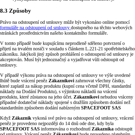
8.3 Způsoby
Právo na odstoupení od smlouvy může být vykonáno online pomocí
formuláře na odstoupení od smlouvy
dostupného na těchto webových
stránkách prostřednictvím našeho kontaktního formuláře.
V tomto případě bude kupujícímu neprodleně sděleno potvrzení o
přijetí na trvalém nosiči v souladu s článkem L.221-21 spotřebitelského
zákoníku. Jakýkoli jiný způsob prohlášení o odstoupení od smlouvy je
akceptován. Musí být jednoznačný a vyjadřovat vůli odstoupit od
smlouvy.
V případě výkonu práva na odstoupení od smlouvy ve výše uvedené
lhůtě bude vrácení peněz
Zákazníkovi
zahrnovat všechny částky,
které zaplatil za nákup produktu (kupní cena včetně DPH, standardní
náklady na Dodání Produktu), s výjimkou nákladů na vrácení
produktu, které zůstanou na jeho účet.
Zákazníkovi
nebudou vráceny
případné dodatečné náklady spojené s dražším způsobem dodání než
standardním způsobem dodání nabízeným
SPACEFOOT SAS
Když
Zákazník
vykoná své právo na odstoupení od smlouvy, vrácení
peněz je provedeno nejpozději do 14 dnů ode dne, kdy byla
SPACEFOOT SAS
informována o rozhodnutí
Zákazníka
odstoupit
od smlouvy. Vrácení peněz
Zákazníkovi
bude provedeno platebním