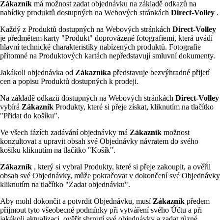
Zákazník
má možnost zadat objednávku na základě odkazů na
nabídky produktů dostupných na Webových stránkách
Direct-Volley
.
Každý z Produktů dostupných na Webových stránkách
Direct-Volley
je předmětem karty "Produkt" doprovázené fotografiemi, která uvádí
hlavní technické charakteristiky nabízených produktů. Fotografie
přítomné na Produktových kartách nepředstavují smluvní dokumenty.
Jakákoli objednávka od
Zákazníka
představuje bezvýhradné přijetí
cen a popisu Produktů dostupných k prodeji.
Na základě odkazů dostupných na Webových stránkách
Direct-Volley
vybírá
Zákazník
Produkty, které si přeje získat, kliknutím na tlačítko
"Přidat do košíku".
Ve všech fázích zadávání objednávky má
Zákazník
možnost
konzultovat a upravit obsah své Objednávky návratem do svého
košíku kliknutím na tlačítko "Košík".
Zákazník
, který si vybral Produkty, které si přeje zakoupit, a ověřil
obsah své Objednávky, může pokračovat v dokončení své Objednávky
kliknutím na tlačítko "Zadat objednávku".
Aby mohl dokončit a potvrdit Objednávku, musí
Zákazník
předem
přijmout tyto všeobecné podmínky při vytváření svého Účtu a při
jakékoli aktualizaci, ověřit shrnutí své objednávky a zadat různé