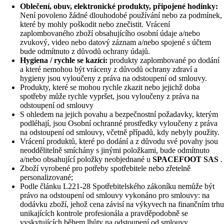
Oblečení, obuv, elektronické produkty, připojené hodinky:
Není povoleno žádné dlouhodobé používání nebo za podmínek,
které by mohly poškodit nebo znečistit. Vrácení
zaplombovaného zboží obsahujícího osobní údaje a/nebo
zvukový, video nebo datový záznam a/nebo spojené s účtem
bude odmítnuto z důvodů ochrany údajů.
Hygiena / rychle se kazící:
produkty zaplombované po dodání
a které nemohou být vráceny z důvodů ochrany zdraví a
hygieny jsou vyloučeny z práva na odstoupení od smlouvy.
Produkty, které se mohou rychle zkazit nebo jejichž doba
spotřeby může rychle vypršet, jsou vyloučeny z práva na
odstoupení od smlouvy
S ohledem na jejich povahu a bezpečnostní požadavky, kterým
podléhají, jsou Osobní ochranné prostředky vyloučeny z práva
na odstoupení od smlouvy, včetně případů, kdy nebyly použity.
Vrácení produktů, které po dodání a z důvodu své povahy jsou
neoddělitelně smíchány s jinými položkami, bude odmítnuto
a/nebo obsahující položky neobjednané u
SPACEFOOT SAS
.
Zboží vyrobené pro potřeby spotřebitele nebo zřetelně
personalizované;
Podle článku L221-28 Spotřebitelského zákoníku nemůže být
právo na odstoupení od smlouvy vykonáno pro smlouvy: na
dodávku zboží, jehož cena závisí na výkyvech na finančním trhu
unikajících kontrole profesionála a pravděpodobně se
vyskytujících během lhůty na odstoupení od smlouvy.