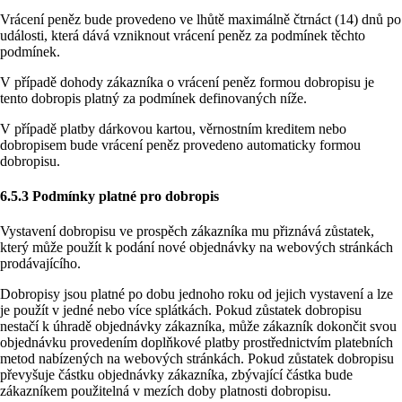
Vrácení peněz bude provedeno ve lhůtě maximálně čtrnáct (14) dnů po
události, která dává vzniknout vrácení peněz za podmínek těchto
podmínek.
V případě dohody zákazníka o vrácení peněz formou dobropisu je
tento dobropis platný za podmínek definovaných níže.
V případě platby dárkovou kartou, věrnostním kreditem nebo
dobropisem bude vrácení peněz provedeno automaticky formou
dobropisu.
6.5.3 Podmínky platné pro dobropis
Vystavení dobropisu ve prospěch zákazníka mu přiznává zůstatek,
který může použít k podání nové objednávky na webových stránkách
prodávajícího.
Dobropisy jsou platné po dobu jednoho roku od jejich vystavení a lze
je použít v jedné nebo více splátkách. Pokud zůstatek dobropisu
nestačí k úhradě objednávky zákazníka, může zákazník dokončit svou
objednávku provedením doplňkové platby prostřednictvím platebních
metod nabízených na webových stránkách. Pokud zůstatek dobropisu
převyšuje částku objednávky zákazníka, zbývající částka bude
zákazníkem použitelná v mezích doby platnosti dobropisu.