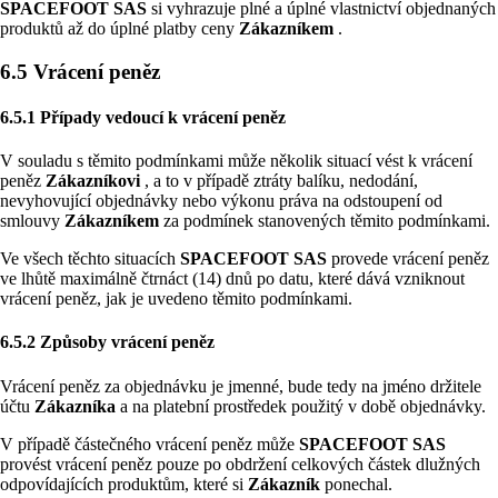
SPACEFOOT SAS
si vyhrazuje plné a úplné vlastnictví objednaných
produktů až do úplné platby ceny
Zákazníkem
.
6.5 Vrácení peněz
6.5.1 Případy vedoucí k vrácení peněz
V souladu s těmito podmínkami může několik situací vést k vrácení
peněz
Zákazníkovi
, a to v případě ztráty balíku, nedodání,
nevyhovující objednávky nebo výkonu práva na odstoupení od
smlouvy
Zákazníkem
za podmínek stanovených těmito podmínkami.
Ve všech těchto situacích
SPACEFOOT SAS
provede vrácení peněz
ve lhůtě maximálně čtrnáct (14) dnů po datu, které dává vzniknout
vrácení peněz, jak je uvedeno těmito podmínkami.
6.5.2 Způsoby vrácení peněz
Vrácení peněz za objednávku je jmenné, bude tedy na jméno držitele
účtu
Zákazníka
a na platební prostředek použitý v době objednávky.
V případě částečného vrácení peněz může
SPACEFOOT SAS
provést vrácení peněz pouze po obdržení celkových částek dlužných
odpovídajících produktům, které si
Zákazník
ponechal.