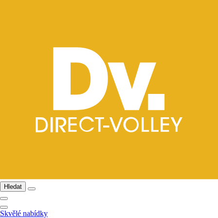
Hledat
Skvělé nabídky