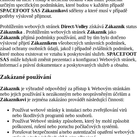
určitým specifickým podmínkám, které budou v každém případě
SPACEFOOT SAS
Zákazníkovi
sděleny a které musí v případě
potřeby výslovně přijmout.
Prohlížením webových stránek
Direct-Volley
získává
Zákazník
status
Zákazníka
. Prohlížením webových stránek
Zákazník
jako
Zákazník
přijímá podmínky používání, aniž by tím bylo dotčeno
výslovné přijetí
Zákazníkem
všeobecných smluvních podmínek,
zásad ochrany osobních údajů, jakož i případně zvláštních podmínek,
které mohou existovat ve vztahu k poskytování služeb.
SPACEFOOT
SAS
může kdykoli změnit prezentaci a konfiguraci Webových stránek,
informací a právní dokumentace a poskytovaných služeb a obsahu.
Zakázané používání
Zákazník
je výhradně odpovědný za přístup k Webovým stránkám
nebo jejich používání k nezákonným nebo neoprávněným účelům a
Zákazníkovi
je zejména zakázáno provádět následující činnosti:
Používat webové stránky k instalaci nebo zveřejňování virů
nebo škodlivých programů nebo souborů.
Používat Webové stránky způsobem, který by mohl způsobit
poškození, rušení nebo poruchu počítačových systémů.
Porušovat bezpečnostní a/nebo autentizační opatření webových