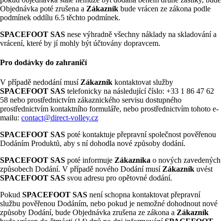
Objednávka poté zrušena a
Zákazník
bude vrácen ze zákona podle
podmínek oddílu 6.5 těchto podmínek.
SPACEFOOT SAS
nese výhradně všechny náklady na skladování a
vrácení, které by jí mohly být účtovány dopravcem.
Pro dodávky do zahraničí
V případě nedodání musí
Zákazník
kontaktovat služby
SPACEFOOT SAS
telefonicky na následující číslo: +33 1 86 47 62
58 nebo prostřednictvím zákaznického servisu dostupného
prostřednictvím kontaktního formuláře, nebo prostřednictvím tohoto e-
mailu:
contact@direct-volley.cz
SPACEFOOT SAS
poté kontaktuje přepravní společnost pověřenou
Dodáním Produktů, aby s ní dohodla nové způsoby dodání.
SPACEFOOT SAS
poté informuje
Zákazníka
o nových zavedených
způsobech Dodání. V případě nového Dodání musí
Zákazník
uvést
SPACEFOOT SAS
svou adresu pro opětovné dodání.
Pokud
SPACEFOOT SAS
není schopna kontaktovat přepravní
službu pověřenou Dodáním, nebo pokud je nemožné dohodnout nové
způsoby Dodání, bude Objednávka zrušena ze zákona a
Zákazník