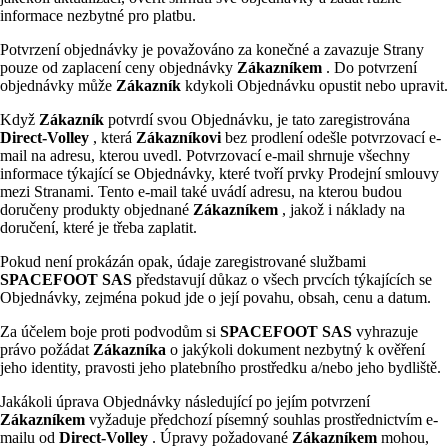
informace nezbytné pro platbu.
Potvrzení objednávky je považováno za konečné a zavazuje Strany
pouze od zaplacení ceny objednávky
Zákazníkem
. Do potvrzení
objednávky může
Zákazník
kdykoli Objednávku opustit nebo upravit.
Když
Zákazník
potvrdí svou Objednávku, je tato zaregistrována
Direct-Volley
, která
Zákazníkovi
bez prodlení odešle potvrzovací e-
mail na adresu, kterou uvedl. Potvrzovací e-mail shrnuje všechny
informace týkající se Objednávky, které tvoří prvky Prodejní smlouvy
mezi Stranami. Tento e-mail také uvádí adresu, na kterou budou
doručeny produkty objednané
Zákazníkem
, jakož i náklady na
doručení, které je třeba zaplatit.
Pokud není prokázán opak, údaje zaregistrované službami
SPACEFOOT SAS
představují důkaz o všech prvcích týkajících se
Objednávky, zejména pokud jde o její povahu, obsah, cenu a datum.
Za účelem boje proti podvodům si
SPACEFOOT SAS
vyhrazuje
právo požádat
Zákazníka
o jakýkoli dokument nezbytný k ověření
jeho identity, pravosti jeho platebního prostředku a/nebo jeho bydliště.
Jakákoli úprava Objednávky následující po jejím potvrzení
Zákazníkem
vyžaduje předchozí písemný souhlas prostřednictvím e-
mailu od
Direct-Volley
. Úpravy požadované
Zákazníkem
mohou,