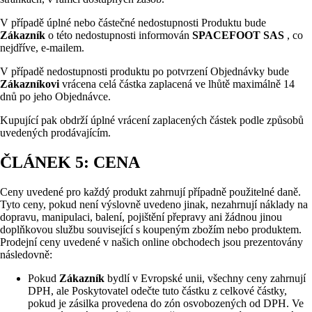
V případě úplné nebo částečné nedostupnosti Produktu bude
Zákazník
o této nedostupnosti informován
SPACEFOOT SAS
, co
nejdříve, e-mailem.
V případě nedostupnosti produktu po potvrzení Objednávky bude
Zákazníkovi
vrácena celá částka zaplacená ve lhůtě maximálně 14
dnů po jeho Objednávce.
Kupující pak obdrží úplné vrácení zaplacených částek podle způsobů
uvedených prodávajícím.
ČLÁNEK 5: CENA
Ceny uvedené pro každý produkt zahrnují případně použitelné daně.
Tyto ceny, pokud není výslovně uvedeno jinak, nezahrnují náklady na
dopravu, manipulaci, balení, pojištění přepravy ani žádnou jinou
doplňkovou službu související s koupeným zbožím nebo produktem.
Prodejní ceny uvedené v našich online obchodech jsou prezentovány
následovně:
Pokud
Zákazník
bydlí v Evropské unii, všechny ceny zahrnují
DPH, ale Poskytovatel odečte tuto částku z celkové částky,
pokud je zásilka provedena do zón osvobozených od DPH. Ve