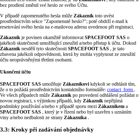
bez prodlení změnil své heslo ze svého Účtu.
V případě zapomenutého hesla může
Zákazník
toto uvést
prostřednictvím sekce "Zapomenuté heslo?"; poté obdrží e-mail k
resetování svého hesla na e-mailovou adresu uvedenou při registraci.
Zákazník
je povinen okamžitě informovat
SPACEFOOT SAS
o
jakékoli skutečnosti umožňující zneužití a/nebo přístup k účtu. Dokud
Zákazník
nesdělí tyto skutečnosti
SPACEFOOT SAS
, je tato
zbavena jakékoli odpovědnosti, která by mohla vyplynout ze zneužití
účtu neoprávněnými třetími osobami.
Ukončení účtu
SPACEFOOT SAS
umožňuje
Zákazníkovi
kdykoli se odhlásit tím,
že o to požádá prostřednictvím kontaktního formuláře:
contact_form
.
Ve všech případech může
Zákazník
po provedení odhlášení požádat o
novou registraci, s výjimkou případů, kdy
Zákazník
nepřijímá
podmínky používání a/nebo v případě sporu mezi
Zákazníkem
a
SPACEFOOT SAS
, který je v řízení nebo byl uzavřen s uznáním
viny a/nebo nedbalosti ze strany
Zákazníka
.
3.3: Kroky při zadávání objednávky