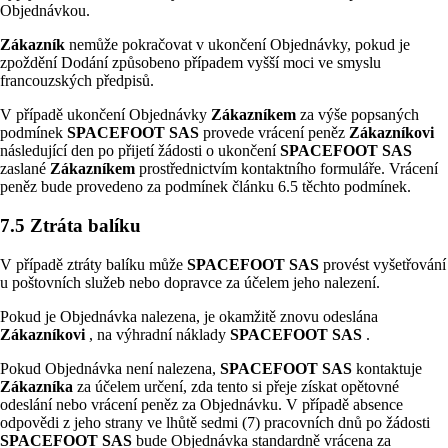
Objednávkou.
Zákazník
nemůže pokračovat v ukončení Objednávky, pokud je
zpoždění Dodání způsobeno případem vyšší moci ve smyslu
francouzských předpisů.
V případě ukončení Objednávky
Zákazníkem
za výše popsaných
podmínek
SPACEFOOT SAS
provede vrácení peněz
Zákazníkovi
následující den po přijetí žádosti o ukončení
SPACEFOOT SAS
zaslané
Zákazníkem
prostřednictvím kontaktního formuláře. Vrácení
peněz bude provedeno za podmínek článku 6.5 těchto podmínek.
7.5 Ztráta balíku
V případě ztráty balíku může
SPACEFOOT SAS
provést vyšetřování
u poštovních služeb nebo dopravce za účelem jeho nalezení.
Pokud je Objednávka nalezena, je okamžitě znovu odeslána
Zákazníkovi
, na výhradní náklady
SPACEFOOT SAS
.
Pokud Objednávka není nalezena,
SPACEFOOT SAS
kontaktuje
Zákazníka
za účelem určení, zda tento si přeje získat opětovné
odeslání nebo vrácení peněz za Objednávku. V případě absence
odpovědi z jeho strany ve lhůtě sedmi (7) pracovních dnů po žádosti
SPACEFOOT SAS
bude Objednávka standardně vrácena za