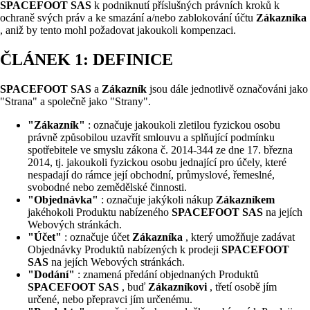
SPACEFOOT SAS
k podniknutí příslušných právních kroků k
ochraně svých práv a ke smazání a/nebo zablokování účtu
Zákazníka
, aniž by tento mohl požadovat jakoukoli kompenzaci.
ČLÁNEK 1: DEFINICE
SPACEFOOT SAS
a
Zákazník
jsou dále jednotlivě označováni jako
"Strana" a společně jako "Strany".
"Zákazník"
: označuje jakoukoli zletilou fyzickou osobu
právně způsobilou uzavřít smlouvu a splňující podmínku
spotřebitele ve smyslu zákona č. 2014-344 ze dne 17. března
2014, tj. jakoukoli fyzickou osobu jednající pro účely, které
nespadají do rámce její obchodní, průmyslové, řemeslné,
svobodné nebo zemědělské činnosti.
"Objednávka"
: označuje jakýkoli nákup
Zákazníkem
jakéhokoli Produktu nabízeného
SPACEFOOT SAS
na jejích
Webových stránkách.
"Účet"
: označuje účet
Zákazníka
, který umožňuje zadávat
Objednávky Produktů nabízených k prodeji
SPACEFOOT
SAS
na jejích Webových stránkách.
"Dodání"
: znamená předání objednaných Produktů
SPACEFOOT SAS
, buď
Zákazníkovi
, třetí osobě jím
určené, nebo přepravci jím určenému.