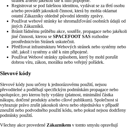
stránek a/nebo jakékoli sítě k nim připojené.
Registrovat se pod falešnou identitou, vydávat se za třetí osobu
a/nebo provádět jakoukoli činnost, která by mohla oklamat
ostatní Zákazníky ohledně původní identity zprávy.
Používat webové stránky ke shromažďování osobních údajů od
jiných Zákazníků.
Bránit řádnému průběhu akce, soutěže, propagace nebo jakékoli
jiné činnosti, kterou se
SPACEFOOT SAS
rozhodne
prostřednictvím Stránek uskutečnit.
Přetěžovat infrastrukturu Webových stránek nebo systémy nebo
sítě, jakož i systémy a sítě k nim připojené.
Používat Webové stránky způsobem, který by mohl porušit
dobrou víru, zákon, morálku nebo veřejný pořádek.
Slevové kódy
Slevové kódy jsou určeny k jednorázovému použití, nejsou
převoditelné a podléhají specifickým podmínkám propagace nebo
spolupráce, pro kterou byly vydány (platnost, minimální částka
nákupu, dotčené produkty a/nebo cílové publikum). Společnost si
vyhrazuje právo zrušit jakoukoli slevu nebo objednávku v případě
zneužití nebo podvodného použití kódu, nebo pokud nejsou dodrženy
podmínky použití.
Všechny akce provedené
Zákazníkem
v tomto smyslu opravňují