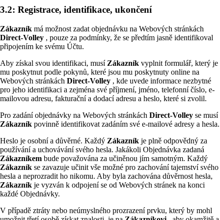
3.2: Registrace, identifikace, ukončení
Zákazník
má možnost zadat objednávku na Webových stránkách
Direct-Volley
, pouze za podmínky, že se předtím jasně identifikoval
připojením ke svému Účtu.
Aby získal svou identifikaci, musí
Zákazník
vyplnit formulář, který je
mu poskytnut podle pokynů, které jsou mu poskytnuty online na
Webových stránkách
Direct-Volley
, kde uvede informace nezbytné
pro jeho identifikaci a zejména své příjmení, jméno, telefonní číslo, e-
mailovou adresu, fakturační a dodací adresu a heslo, které si zvolil.
Pro zadání objednávky na Webových stránkách
Direct-Volley
se musí
Zákazník
povinně identifikovat zadáním své e-mailové adresy a hesla.
Heslo je osobní a důvěrné. Každý
Zákazník
je plně odpovědný za
používání a uchovávání svého hesla. Jakákoli Objednávka zadaná
Zákazníkem
bude považována za učiněnou jím samotným. Každý
Zákazník
se zavazuje učinit vše možné pro zachování tajemství svého
hesla a neprozradit ho nikomu. Aby byla zachována důvěrnost hesla,
Zákazník
je vyzván k odpojení se od Webových stránek na konci
každé Objednávky.
V případě ztráty nebo neúmyslného prozrazení prvku, který by mohl
umožnit třetí osobě získat znalosti, je na
Zákazníkovi
, aby okamžitě a