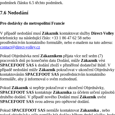
podmínek článku 6.5 těchto podmínek.
7.6 Nedodání
Pro dodávky do metropolitní Francie
V případě nedodání musí
Zákazník
kontaktovat služby
Direct-Volley
telefonicky na následující číslo: +33 1 86 47 62 58 nebo
prostřednictvím kontaktního formuláře, nebo e-mailem na tuto adresu:
contact@direct-volley.cz
Pokud Objednávka není
Zákazníkem
přijata více než sedm (7)
pracovních dnů po konečném datu Dodání, může
Zákazník
vést
SPACEFOOT SAS
k dodání zboží v přiměřené dodatečné lhůtě. V
případě nedodání může
Zákazník
pokračovat v ukončení Objednávky
kontaktováním
SPACEFOOT SAS
prostřednictvím kontaktního
formuláře, aby ji informoval o svém rozhodnutí.
Pokud
Zákazník
si nepřeje pokračovat v ukončení Objednávky,
SPACEFOOT SAS
kontaktuje
Zákazníka
za účelem určení způsobů
druhého dodání. V případě nového Dodání musí
Zákazník
uvést
SPACEFOOT SAS
svou adresu pro opětovné dodání.
Pokud
SPACEFOOT SAS
nemůže kontaktovat
Zákazníka
, nebo
pokud objednávka stále nemůže být dodána během druhé zásilky, bude