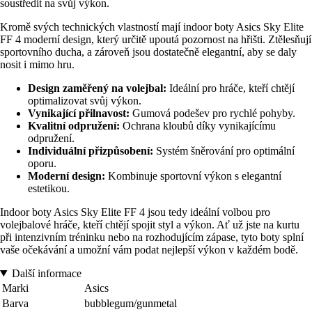
soustředit na svůj výkon.
Kromě svých technických vlastností mají indoor boty Asics Sky Elite
FF 4 moderní design, který určitě upoutá pozornost na hřišti. Ztělesňují
sportovního ducha, a zároveň jsou dostatečně elegantní, aby se daly
nosit i mimo hru.
Design zaměřený na volejbal:
Ideální pro hráče, kteří chtějí
optimalizovat svůj výkon.
Vynikající přilnavost:
Gumová podešev pro rychlé pohyby.
Kvalitní odpružení:
Ochrana kloubů díky vynikajícímu
odpružení.
Individuální přizpůsobení:
Systém šněrování pro optimální
oporu.
Moderní design:
Kombinuje sportovní výkon s elegantní
estetikou.
Indoor boty Asics Sky Elite FF 4 jsou tedy ideální volbou pro
volejbalové hráče, kteří chtějí spojit styl a výkon. Ať už jste na kurtu
při intenzivním tréninku nebo na rozhodujícím zápase, tyto boty splní
vaše očekávání a umožní vám podat nejlepší výkon v každém bodě.
Další informace
Marki
Asics
Barva
bubblegum/gunmetal