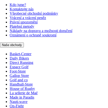
Kdo jsme?
Kontaktujte nás
Všeobecné obchodní podmínky
Vrácení a vrácení peněz
Právní upozornění
Platební metody
Náklady na dopravu a možnosti doručení
Oznámení o ochraně soukromí
Naše obchody
Basket-Center
Daily Bikers
Direct Running
Espace Golf
Foot-Store
Gallop Store
Golf and co
Handball-Store
House of Rugby
La sellerie de Maé
Made in Paradis
Nauti-wave
On-Fight