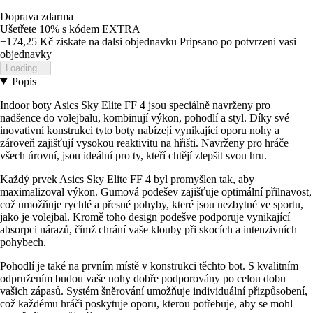
Doprava zdarma
Ušetřete 10%
s kódem
EXTRA
+174,25 Kč
ziskate na dalsi objednavku
Pripsano po potvrzeni vasi
objednavky
Loading...
Popis
Indoor boty Asics Sky Elite FF 4 jsou speciálně navrženy pro
nadšence do volejbalu, kombinují výkon, pohodlí a styl. Díky své
inovativní konstrukci tyto boty nabízejí vynikající oporu nohy a
zároveň zajišťují vysokou reaktivitu na hřišti. Navrženy pro hráče
všech úrovní, jsou ideální pro ty, kteří chtějí zlepšit svou hru.
Každý prvek Asics Sky Elite FF 4 byl promyšlen tak, aby
maximalizoval výkon. Gumová podešev zajišťuje optimální přilnavost,
což umožňuje rychlé a přesné pohyby, které jsou nezbytné ve sportu,
jako je volejbal. Kromě toho design podešve podporuje vynikající
absorpci nárazů, čímž chrání vaše klouby při skocích a intenzivních
pohybech.
Pohodlí je také na prvním místě v konstrukci těchto bot. S kvalitním
odpružením budou vaše nohy dobře podporovány po celou dobu
vašich zápasů. Systém šněrování umožňuje individuální přizpůsobení,
což každému hráči poskytuje oporu, kterou potřebuje, aby se mohl