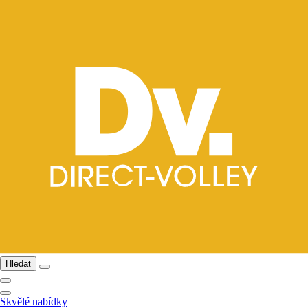
Hledat
Skvělé nabídky