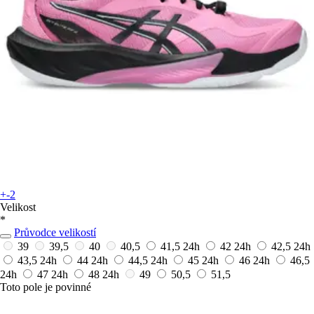
+-2
Velikost
*
Průvodce velikostí
39
39,5
40
40,5
41,5
24h
42
24h
42,5
24h
43,5
24h
44
24h
44,5
24h
45
24h
46
24h
46,5
24h
47
24h
48
24h
49
50,5
51,5
Toto pole je povinné