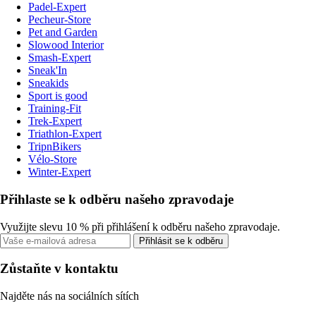
Padel-Expert
Pecheur-Store
Pet and Garden
Slowood Interior
Smash-Expert
Sneak'In
Sneakids
Sport is good
Training-Fit
Trek-Expert
Triathlon-Expert
TripnBikers
Vélo-Store
Winter-Expert
Přihlaste se k odběru našeho zpravodaje
Využijte slevu 10 % při přihlášení k odběru našeho zpravodaje.
Přihlásit se k odběru
Zůstaňte v kontaktu
Najděte nás na sociálních sítích