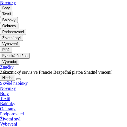
Novinky
Boty
Textil
Balónky
Ochrany
Podporovatel
Životní styl
Vybavení
Pláž
Fyzická údržba
Výprodej
Značky
Zákaznický servis ve Francie
Bezpečná platba
Snadné vracení
Hledat
Skvělé nabídky
Novinky
Boty
Textil
Balónky
Ochrany
Podporovatel
Životní styl
Vybavení