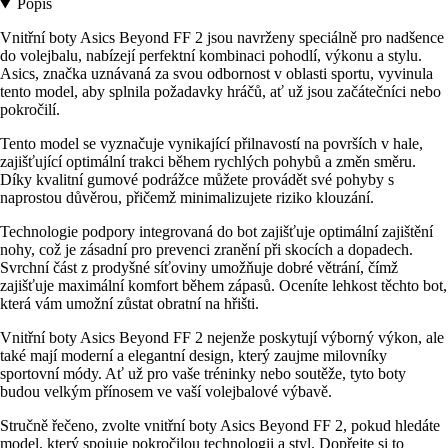
Popis
Vnitřní boty Asics Beyond FF 2 jsou navrženy speciálně pro nadšence
do volejbalu, nabízejí perfektní kombinaci pohodlí, výkonu a stylu.
Asics, značka uznávaná za svou odbornost v oblasti sportu, vyvinula
tento model, aby splnila požadavky hráčů, ať už jsou začátečníci nebo
pokročilí.
Tento model se vyznačuje vynikající přilnavostí na površích v hale,
zajišťující optimální trakci během rychlých pohybů a změn směru.
Díky kvalitní gumové podrážce můžete provádět své pohyby s
naprostou důvěrou, přičemž minimalizujete riziko klouzání.
Technologie podpory integrovaná do bot zajišťuje optimální zajištění
nohy, což je zásadní pro prevenci zranění při skocích a dopadech.
Svrchní část z prodyšné síťoviny umožňuje dobré větrání, čímž
zajišťuje maximální komfort během zápasů. Oceníte lehkost těchto bot,
která vám umožní zůstat obratní na hřišti.
Vnitřní boty Asics Beyond FF 2 nejenže poskytují výborný výkon, ale
také mají moderní a elegantní design, který zaujme milovníky
sportovní módy. Ať už pro vaše tréninky nebo soutěže, tyto boty
budou velkým přínosem ve vaší volejbalové výbavě.
Stručně řečeno, zvolte vnitřní boty Asics Beyond FF 2, pokud hledáte
model, který spojuje pokročilou technologii a styl. Dopřejte si to