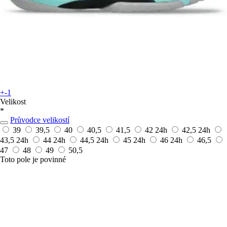
+-1
Velikost
*
Průvodce velikostí
39
39,5
40
40,5
41,5
42
24h
42,5
24h
43,5
24h
44
24h
44,5
24h
45
24h
46
24h
46,5
47
48
49
50,5
Toto pole je povinné