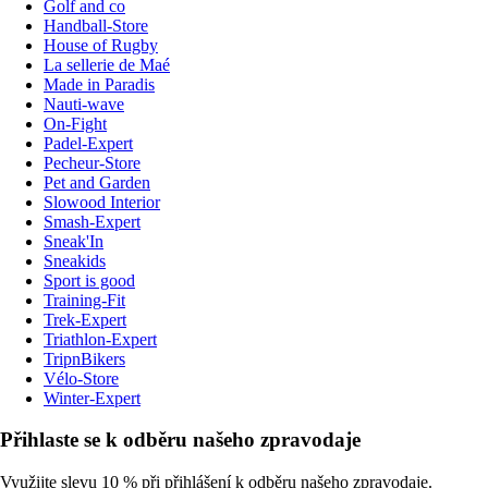
Golf and co
Handball-Store
House of Rugby
La sellerie de Maé
Made in Paradis
Nauti-wave
On-Fight
Padel-Expert
Pecheur-Store
Pet and Garden
Slowood Interior
Smash-Expert
Sneak'In
Sneakids
Sport is good
Training-Fit
Trek-Expert
Triathlon-Expert
TripnBikers
Vélo-Store
Winter-Expert
Přihlaste se k odběru našeho zpravodaje
Využijte slevu 10 % při přihlášení k odběru našeho zpravodaje.