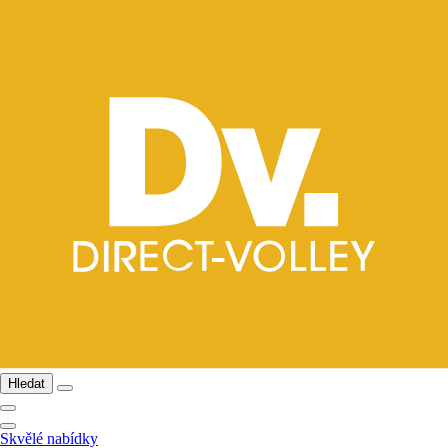
Hledat
Skvělé nabídky