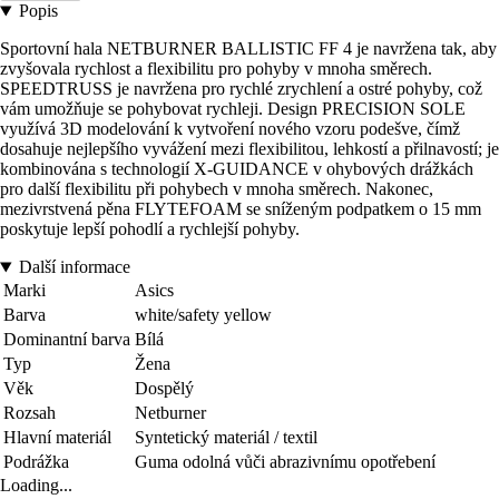
Popis
Sportovní hala NETBURNER BALLISTIC FF 4 je navržena tak, aby
zvyšovala rychlost a flexibilitu pro pohyby v mnoha směrech.
SPEEDTRUSS je navržena pro rychlé zrychlení a ostré pohyby, což
vám umožňuje se pohybovat rychleji. Design PRECISION SOLE
využívá 3D modelování k vytvoření nového vzoru podešve, čímž
dosahuje nejlepšího vyvážení mezi flexibilitou, lehkostí a přilnavostí; je
kombinována s technologií X-GUIDANCE v ohybových drážkách
pro další flexibilitu při pohybech v mnoha směrech. Nakonec,
mezivrstvená pěna FLYTEFOAM se sníženým podpatkem o 15 mm
poskytuje lepší pohodlí a rychlejší pohyby.
Další informace
Marki
Asics
Barva
white/safety yellow
Dominantní barva
Bílá
Typ
Žena
Věk
Dospělý
Rozsah
Netburner
Hlavní materiál
Syntetický materiál / textil
Podrážka
Guma odolná vůči abrazivnímu opotřebení
Loading...