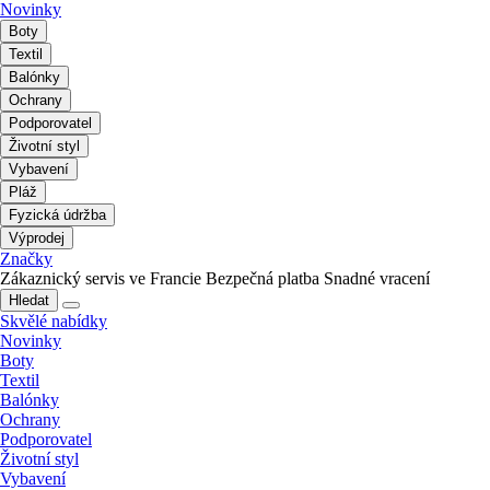
Novinky
Boty
Textil
Balónky
Ochrany
Podporovatel
Životní styl
Vybavení
Pláž
Fyzická údržba
Výprodej
Značky
Zákaznický servis ve Francie
Bezpečná platba
Snadné vracení
Hledat
Skvělé nabídky
Novinky
Boty
Textil
Balónky
Ochrany
Podporovatel
Životní styl
Vybavení