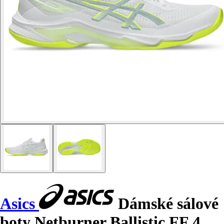
Asics
Dámské sálové
boty Netburner Ballistic FF 4