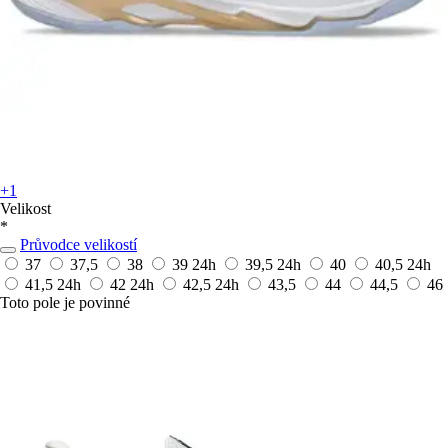
+1
Velikost
*
Průvodce velikostí
37
37,5
38
39
24h
39,5
24h
40
40,5
24h
41,5
24h
42
24h
42,5
24h
43,5
44
44,5
46
Toto pole je povinné