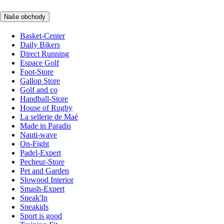
Naše obchody
Basket-Center
Daily Bikers
Direct Running
Espace Golf
Foot-Store
Gallop Store
Golf and co
Handball-Store
House of Rugby
La sellerie de Maé
Made in Paradis
Nauti-wave
On-Fight
Padel-Expert
Pecheur-Store
Pet and Garden
Slowood Interior
Smash-Expert
Sneak'In
Sneakids
Sport is good