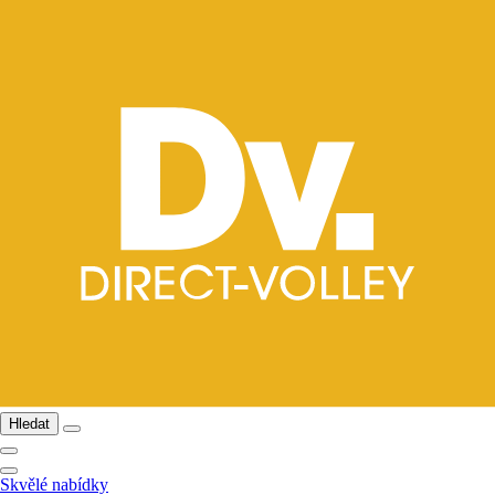
Hledat
Skvělé nabídky