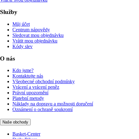
Služby
Můj účet
Centrum nápovědy
Sledovat mou objednávku
Vrátit mou objednávku
Kódy slev
O nás
Kdo jsme?
Kontaktujte nás
Všeobecné obchodní podmínky
Vrácení a vrácení peněz
Právní upozornění
Platební metody
Náklady na dopravu a možnosti doručení
Oznámení o ochraně soukromí
Naše obchody
Basket-Center