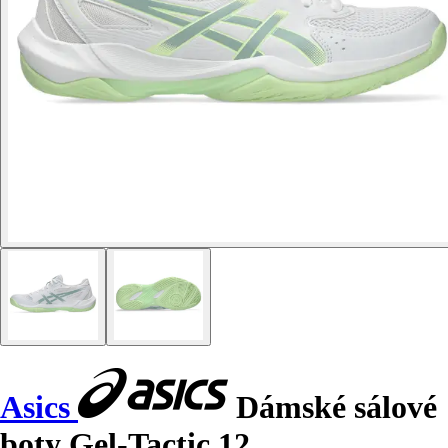
Asics
Dámské sálové
boty Gel-Tactic 12