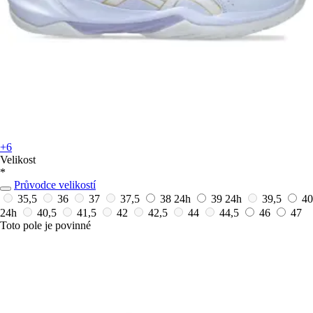
+6
Velikost
*
Průvodce velikostí
35,5
36
37
37,5
38
24h
39
24h
39,5
40
24h
40,5
41,5
42
42,5
44
44,5
46
47
Toto pole je povinné