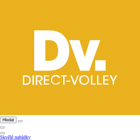
Hledat
Skvělé nabídky