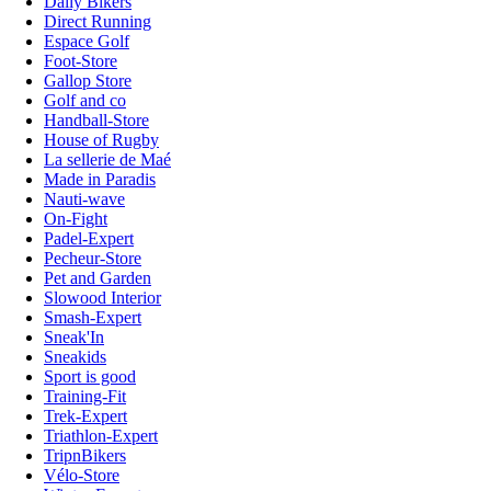
Daily Bikers
Direct Running
Espace Golf
Foot-Store
Gallop Store
Golf and co
Handball-Store
House of Rugby
La sellerie de Maé
Made in Paradis
Nauti-wave
On-Fight
Padel-Expert
Pecheur-Store
Pet and Garden
Slowood Interior
Smash-Expert
Sneak'In
Sneakids
Sport is good
Training-Fit
Trek-Expert
Triathlon-Expert
TripnBikers
Vélo-Store