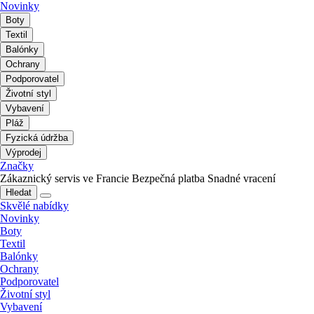
Novinky
Boty
Textil
Balónky
Ochrany
Podporovatel
Životní styl
Vybavení
Pláž
Fyzická údržba
Výprodej
Značky
Zákaznický servis ve Francie
Bezpečná platba
Snadné vracení
Hledat
Skvělé nabídky
Novinky
Boty
Textil
Balónky
Ochrany
Podporovatel
Životní styl
Vybavení