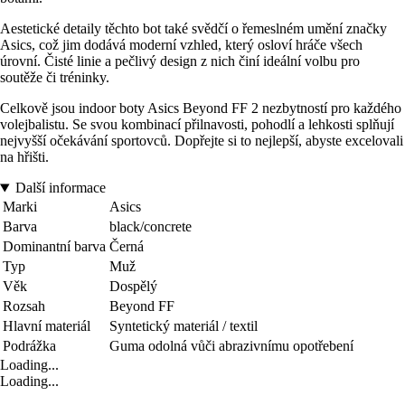
Aestetické detaily těchto bot také svědčí o řemeslném umění značky
Asics, což jim dodává moderní vzhled, který osloví hráče všech
úrovní. Čisté linie a pečlivý design z nich činí ideální volbu pro
soutěže či tréninky.
Celkově jsou indoor boty Asics Beyond FF 2 nezbytností pro každého
volejbalistu. Se svou kombinací přilnavosti, pohodlí a lehkosti splňují
nejvyšší očekávání sportovců. Dopřejte si to nejlepší, abyste excelovali
na hřišti.
Další informace
Marki
Asics
Barva
black/concrete
Dominantní barva
Černá
Typ
Muž
Věk
Dospělý
Rozsah
Beyond FF
Hlavní materiál
Syntetický materiál / textil
Podrážka
Guma odolná vůči abrazivnímu opotřebení
Loading...
Loading...