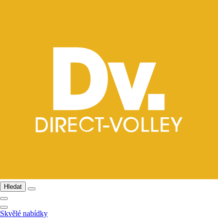
Hledat
Skvělé nabídky