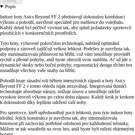
Loading...
Popis
Indoor boty Asics Beyond FF 2 představují dokonalou kombinaci
výkonu a pohodlí, navržené speciálně pro nadšence do volejbalu.
Každý detail byl pečlivě vyvinut tak, aby splnil požadavky sportovců
působících v konkurenčních prostředích.
Tyto boty, vybavené pokročilou technologií, nabízejí optimální
podporu a zároveň zajišťují velkou lehkost. Podešev je navržena tak,
aby maximalizovala přilnavost na hřišti, což vám umožňuje provádět
rychlé a přesné pohyby, aniž byste ohrozili svou stabilitu. Ať už jde o
dynamické skoky nebo boční pohyby, ergonomický design těchto bot
usnadňuje všechny vaše snahy na hřišti.
Pohodlí hraje zásadní roli během intenzivních zápasů a boty Asics
Beyond FF 2 v tomto ohledu nijak nezaváhají. Integrovaná tlumicí
technologie absorbuje nárazy, snižuje únavu a umožňuje udržet
vysokou úroveň výkonu po celou dobu zápasu. Každý krok je krokem
k dokonalosti díky lepšímu udržení vaší nohy.
Pro sportovce, kteří upřednostňují pocit lehkosti, jsou tyto indoor boty
ideální. Jejich konstrukce je navržena tak, aby minimalizovala
hmotnost při zachování potřebné odolnosti pro každodenní tréninky.
Můžete se tak soustředit na svou hru, aniž byste byli rušeni objemnými
botami.