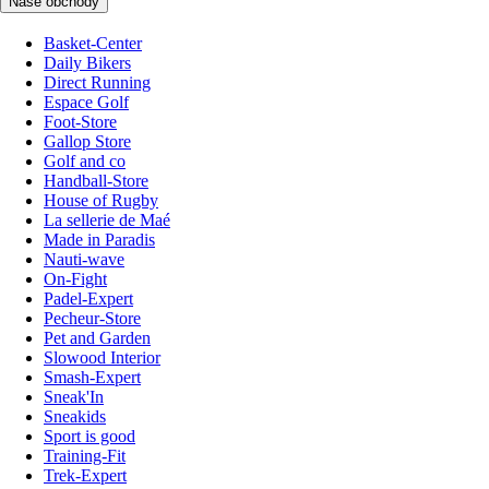
Naše obchody
Basket-Center
Daily Bikers
Direct Running
Espace Golf
Foot-Store
Gallop Store
Golf and co
Handball-Store
House of Rugby
La sellerie de Maé
Made in Paradis
Nauti-wave
On-Fight
Padel-Expert
Pecheur-Store
Pet and Garden
Slowood Interior
Smash-Expert
Sneak'In
Sneakids
Sport is good
Training-Fit
Trek-Expert