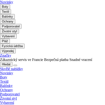
Novinky
Boty
Textil
Balónky
Ochrany
Podporovatel
Životní styl
Vybavení
Pláž
Fyzická údržba
Výprodej
Značky
Zákaznický servis ve Francie
Bezpečná platba
Snadné vracení
Hledat
Skvělé nabídky
Novinky
Boty
Textil
Balónky
Ochrany
Podporovatel
Životní styl
Vybavení