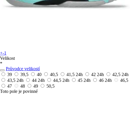
+-1
Velikost
*
Průvodce velikostí
39
39,5
40
40,5
41,5
24h
42
24h
42,5
24h
43,5
24h
44
24h
44,5
24h
45
24h
46
24h
46,5
47
48
49
50,5
Toto pole je povinné