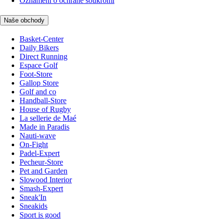
Oznámení o ochraně soukromí
Naše obchody
Basket-Center
Daily Bikers
Direct Running
Espace Golf
Foot-Store
Gallop Store
Golf and co
Handball-Store
House of Rugby
La sellerie de Maé
Made in Paradis
Nauti-wave
On-Fight
Padel-Expert
Pecheur-Store
Pet and Garden
Slowood Interior
Smash-Expert
Sneak'In
Sneakids
Sport is good