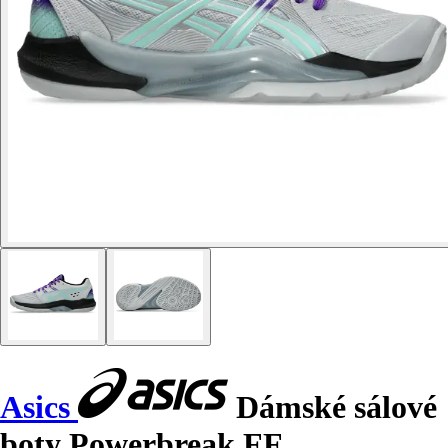
Asics
Dámské sálové
boty Powerbreak FF