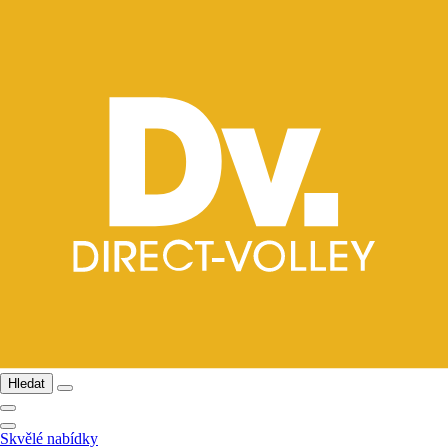
Hledat
Skvělé nabídky