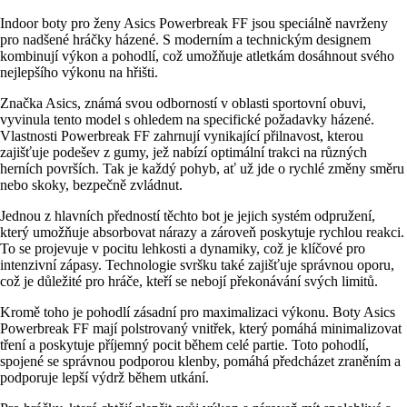
Indoor boty pro ženy Asics Powerbreak FF jsou speciálně navrženy
pro nadšené hráčky házené. S moderním a technickým designem
kombinují výkon a pohodlí, což umožňuje atletkám dosáhnout svého
nejlepšího výkonu na hřišti.
Značka Asics, známá svou odborností v oblasti sportovní obuvi,
vyvinula tento model s ohledem na specifické požadavky házené.
Vlastnosti Powerbreak FF zahrnují vynikající přilnavost, kterou
zajišťuje podešev z gumy, jež nabízí optimální trakci na různých
herních površích. Tak je každý pohyb, ať už jde o rychlé změny směru
nebo skoky, bezpečně zvládnut.
Jednou z hlavních předností těchto bot je jejich systém odpružení,
který umožňuje absorbovat nárazy a zároveň poskytuje rychlou reakci.
To se projevuje v pocitu lehkosti a dynamiky, což je klíčové pro
intenzivní zápasy. Technologie svršku také zajišťuje správnou oporu,
což je důležité pro hráče, kteří se nebojí překonávání svých limitů.
Kromě toho je pohodlí zásadní pro maximalizaci výkonu. Boty Asics
Powerbreak FF mají polstrovaný vnitřek, který pomáhá minimalizovat
tření a poskytuje příjemný pocit během celé partie. Toto pohodlí,
spojené se správnou podporou klenby, pomáhá předcházet zraněním a
podporuje lepší výdrž během utkání.