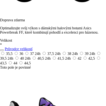
Doprava zdarma
Optimalizujte svůj výkon s dámskými halovými botami Asics
Powerbreak FF, které kombinují pohodlí a excelenci pro házenou.
Velikost
*
Průvodce velikostí
35,5
36
37
24h
37,5
24h
38
24h
39
24h
39,5
24h
40
24h
40,5
24h
41,5
24h
42
42,5
43,5
44
44,5
Toto pole je povinné