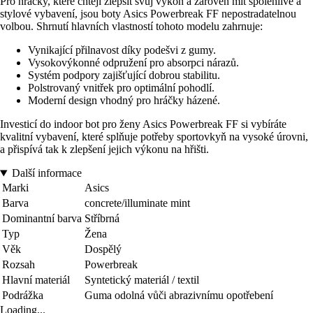
Pro hráčky, které chtějí zlepšit svůj výkon a zároveň mít spolehlivé a
stylové vybavení, jsou boty Asics Powerbreak FF nepostradatelnou
volbou. Shrnutí hlavních vlastností tohoto modelu zahrnuje:
Vynikající přilnavost díky podešvi z gumy.
Vysokovýkonné odpružení pro absorpci nárazů.
Systém podpory zajišťující dobrou stabilitu.
Polstrovaný vnitřek pro optimální pohodlí.
Moderní design vhodný pro hráčky házené.
Investicí do indoor bot pro ženy Asics Powerbreak FF si vybíráte
kvalitní vybavení, které splňuje potřeby sportovkyň na vysoké úrovni,
a přispívá tak k zlepšení jejich výkonu na hřišti.
Další informace
Marki
Asics
Barva
concrete/illuminate mint
Dominantní barva
Stříbrná
Typ
Žena
Věk
Dospělý
Rozsah
Powerbreak
Hlavní materiál
Syntetický materiál / textil
Podrážka
Guma odolná vůči abrazivnímu opotřebení
Loading...