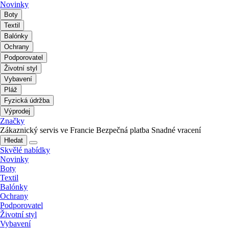
Novinky
Boty
Textil
Balónky
Ochrany
Podporovatel
Životní styl
Vybavení
Pláž
Fyzická údržba
Výprodej
Značky
Zákaznický servis ve Francie
Bezpečná platba
Snadné vracení
Hledat
Skvělé nabídky
Novinky
Boty
Textil
Balónky
Ochrany
Podporovatel
Životní styl
Vybavení