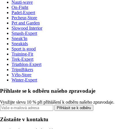
Nauti-wave
On-Fight
Padel-Expert
Pecheur-Store
Pet and Garden
Slowood Interior
Smash-Expert
Sneak'In
Sneakids
Sport is good
Training-Fit
Trek-Expert
Triathlon-Expert
TripnBikers
Vélo-Store
Winter-Expert
Přihlaste se k odběru našeho zpravodaje
Využijte slevu 10 % při přihlášení k odběru našeho zpravodaje.
Přihlásit se k odběru
Zůstaňte v kontaktu