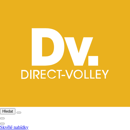
Hledat
Skvělé nabídky