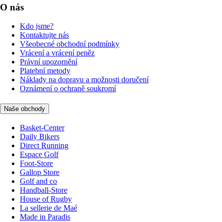
O nás
Kdo jsme?
Kontaktujte nás
Všeobecné obchodní podmínky
Vrácení a vrácení peněz
Právní upozornění
Platební metody
Náklady na dopravu a možnosti doručení
Oznámení o ochraně soukromí
Naše obchody
Basket-Center
Daily Bikers
Direct Running
Espace Golf
Foot-Store
Gallop Store
Golf and co
Handball-Store
House of Rugby
La sellerie de Maé
Made in Paradis