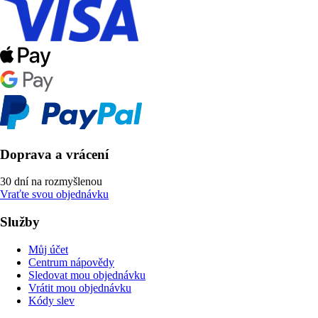
Doprava a vrácení
30 dní na rozmyšlenou
Vraťte svou objednávku
Služby
Můj účet
Centrum nápovědy
Sledovat mou objednávku
Vrátit mou objednávku
Kódy slev