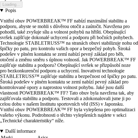
Loading...
Popis
Vnitřní obuv POWERBREAK™ FF nabízí maximální stabilitu a
podporu, abyste se mohli s důvěrou otočit a zaútočit. Navržena pro
pohodlí, také zvyšuje sílu a volnost pohybů na hřišti. Obepínající
svršek zajišťuje dokonalé uchycení a podporu při bočních pohybech.
Technologie STABLETRUSS™ na stranách obuvi stabilizuje nohu od
špičky po patu, pro kontrolu vašich opor a bezpečný pohyb. Široká
podešev v plném kontaktu se zemí nabízí pevný základ pro běh,
otočení a změnu směru s úplnou volností. Jak POWERBREAK™ FF
zajišťuje stabilitu a podporu? Obepínající svršek se přizpůsobí noze
pro bezkonkurenční podporu a uchycení. Inovativní technologie
STABLETRUSS™ zajišťuje stabilitu a bezpečnost od špičky po patu.
Široká podešev v plném kontaktu se zemí nabízí pevný základ pro
kontrolované opory a naprostou volnost pohybu. Jaké jsou další
vlastnosti POWERBREAK™ FF? Tato obuv byla navržena tak, aby
zajišťovala stabilitu a podporu. Testovali a zdokonalovali jsme ji po
celou dobu v našem Institutu sportovních věd (ISS) v Japonsku.
Vnitřní obuv POWERBREAK™ FF byla vylepšena pro optimalizaci
vašeho výkonu. Podrobnosti o těchto vylepšeních najdete v sekci
„Technické charakteristiky“ níže.
Další informace
Marki
Asics