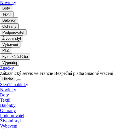
Novinky
Boty
Textil
Balónky
Ochrany
Podporovatel
Životní styl
Vybavení
Pláž
Fyzická údržba
Výprodej
Značky
Zákaznický servis ve Francie
Bezpečná platba
Snadné vracení
Hledat
Skvělé nabídky
Novinky
Boty
Textil
Balónky
Ochrany
Podporovatel
Životní styl
Vybavení