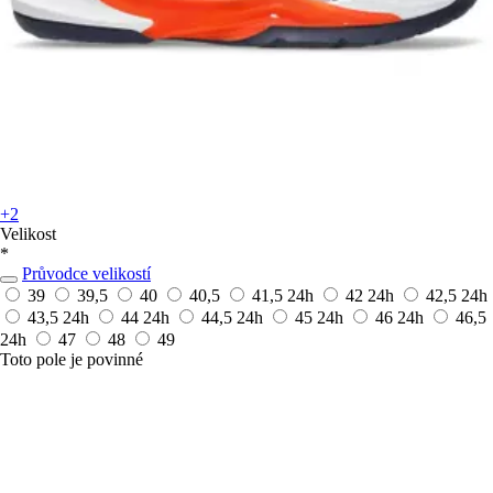
+2
Velikost
*
Průvodce velikostí
39
39,5
40
40,5
41,5
24h
42
24h
42,5
24h
43,5
24h
44
24h
44,5
24h
45
24h
46
24h
46,5
24h
47
48
49
Toto pole je povinné