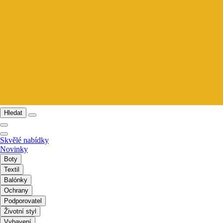
Hledat
Skvělé nabídky
Novinky
Boty
Textil
Balónky
Ochrany
Podporovatel
Životní styl
Vybavení