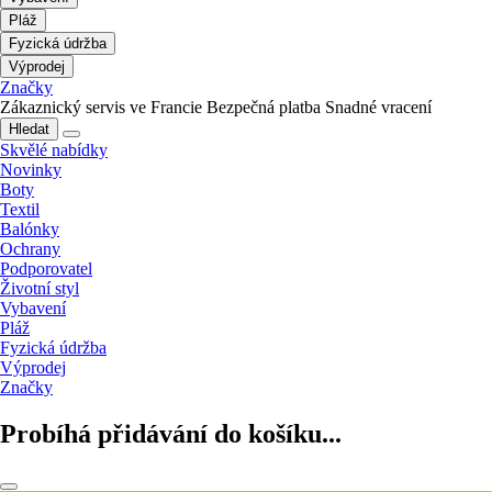
Pláž
Fyzická údržba
Výprodej
Značky
Zákaznický servis ve Francie
Bezpečná platba
Snadné vracení
Hledat
Skvělé nabídky
Novinky
Boty
Textil
Balónky
Ochrany
Podporovatel
Životní styl
Vybavení
Pláž
Fyzická údržba
Výprodej
Značky
Probíhá přidávání do košíku...