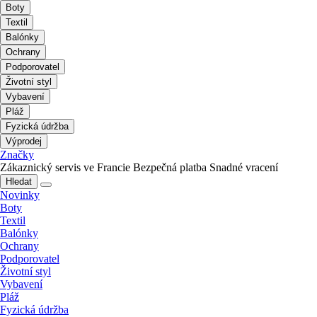
Boty
Textil
Balónky
Ochrany
Podporovatel
Životní styl
Vybavení
Pláž
Fyzická údržba
Výprodej
Značky
Zákaznický servis ve Francie
Bezpečná platba
Snadné vracení
Hledat
Novinky
Boty
Textil
Balónky
Ochrany
Podporovatel
Životní styl
Vybavení
Pláž
Fyzická údržba