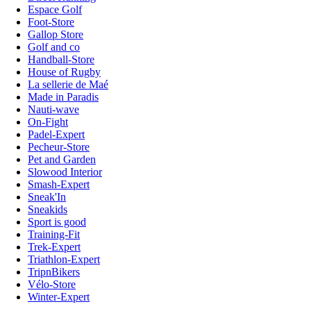
Espace Golf
Foot-Store
Gallop Store
Golf and co
Handball-Store
House of Rugby
La sellerie de Maé
Made in Paradis
Nauti-wave
On-Fight
Padel-Expert
Pecheur-Store
Pet and Garden
Slowood Interior
Smash-Expert
Sneak'In
Sneakids
Sport is good
Training-Fit
Trek-Expert
Triathlon-Expert
TripnBikers
Vélo-Store
Winter-Expert