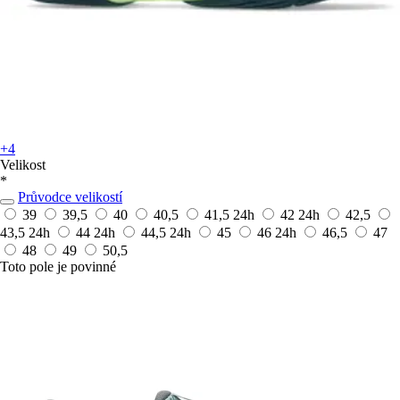
+4
Velikost
*
Průvodce velikostí
39
39,5
40
40,5
41,5
24h
42
24h
42,5
43,5
24h
44
24h
44,5
24h
45
46
24h
46,5
47
48
49
50,5
Toto pole je povinné