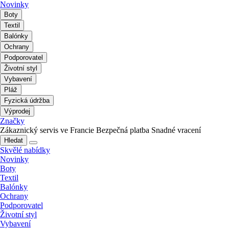
Novinky
Boty
Textil
Balónky
Ochrany
Podporovatel
Životní styl
Vybavení
Pláž
Fyzická údržba
Výprodej
Značky
Zákaznický servis ve Francie
Bezpečná platba
Snadné vracení
Hledat
Skvělé nabídky
Novinky
Boty
Textil
Balónky
Ochrany
Podporovatel
Životní styl
Vybavení