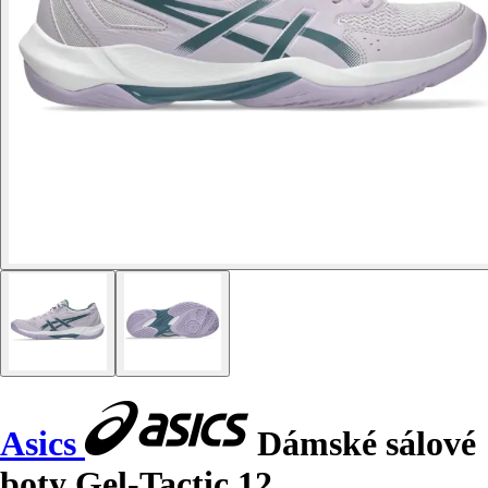
Asics
Dámské sálové
boty Gel-Tactic 12