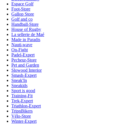
Espace Golf
Foot-Store
Gallop Store
Golf and co
Handball-Store
House of Rugby
La sellerie de Maé
Made in Paradis
Nauti-wave
On-Fight
Padel-Expert
Pecheur-Store
Pet and Garden
Slowood Interior
Smash-Expert
Sneak'In
Sneakids
Sport is good
Training-Fit
Trek-Expert
Triathlon-Expert
TripnBikers
Vélo-Store
Winter-Expert