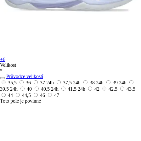
+6
Velikost
*
Průvodce velikostí
35,5
36
37
24h
37,5
24h
38
24h
39
24h
39,5
24h
40
40,5
24h
41,5
24h
42
42,5
43,5
44
44,5
46
47
Toto pole je povinné