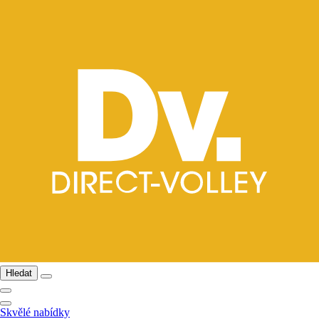
Hledat
Skvělé nabídky