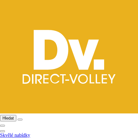
Hledat
Skvělé nabídky