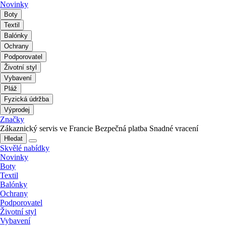
Novinky
Boty
Textil
Balónky
Ochrany
Podporovatel
Životní styl
Vybavení
Pláž
Fyzická údržba
Výprodej
Značky
Zákaznický servis ve Francie
Bezpečná platba
Snadné vracení
Hledat
Skvělé nabídky
Novinky
Boty
Textil
Balónky
Ochrany
Podporovatel
Životní styl
Vybavení