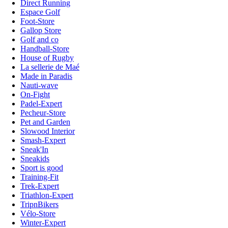
Direct Running
Espace Golf
Foot-Store
Gallop Store
Golf and co
Handball-Store
House of Rugby
La sellerie de Maé
Made in Paradis
Nauti-wave
On-Fight
Padel-Expert
Pecheur-Store
Pet and Garden
Slowood Interior
Smash-Expert
Sneak'In
Sneakids
Sport is good
Training-Fit
Trek-Expert
Triathlon-Expert
TripnBikers
Vélo-Store
Winter-Expert