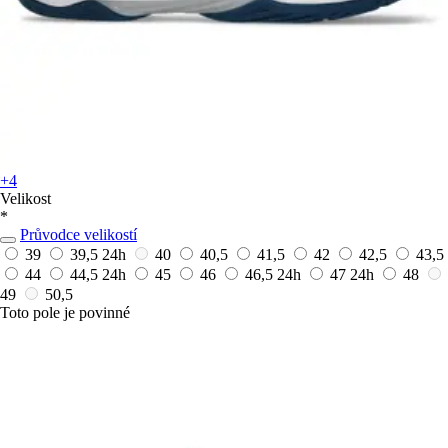
+4
Velikost
*
Průvodce velikostí
39
39,5
24h
40
40,5
41,5
42
42,5
43,5
44
44,5
24h
45
46
46,5
24h
47
24h
48
49
50,5
Toto pole je povinné