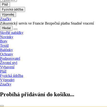
Pláž
Fyzická údržba
Výprodej
Značky
Zákaznický servis ve Francie
Bezpečná platba
Snadné vracení
Hledat
Skvělé nabídky
Novinky
Boty
Textil
Balónky
Ochrany
Podporovatel
Životní styl
Vybavení
Pláž
Fyzická údržba
Výprodej
Značky
Probíhá přidávání do košíku...