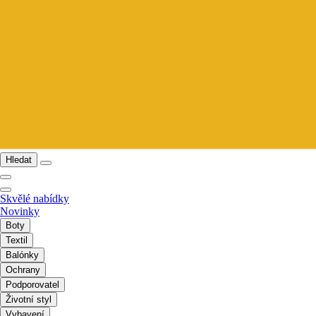
Hledat
Skvělé nabídky
Novinky
Boty
Textil
Balónky
Ochrany
Podporovatel
Životní styl
Vybavení