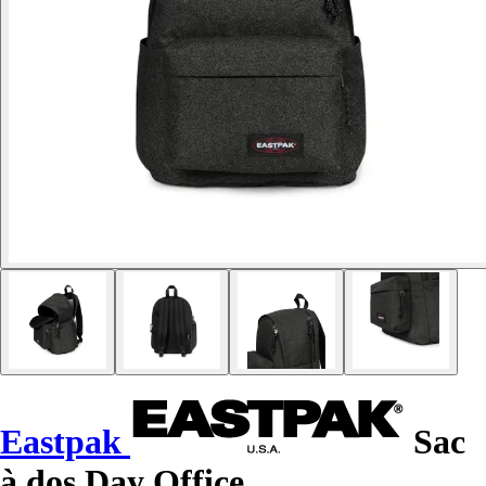
Eastpak
Sac
à dos Day Office