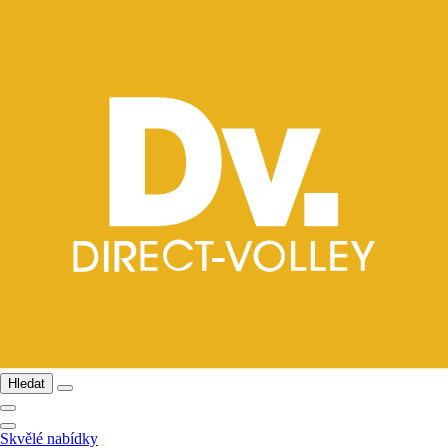
Hledat
Skvělé nabídky