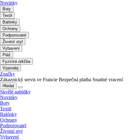
Novinky
Boty
Textil
Balónky
Ochrany
Podporovatel
Životní styl
Vybavení
Pláž
Fyzická údržba
Výprodej
Značky
Zákaznický servis ve Francie
Bezpečná platba
Snadné vracení
Hledat
Skvělé nabídky
Novinky
Boty
Textil
Balónky
Ochrany
Podporovatel
Životní styl
Vybavení