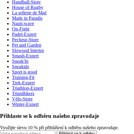
Handball-Store
House of Rugby
La sellerie de Maé
Made in Paradis
Nauti-wave
On-Fight
Padel-Expert
Pecheur-Store
Pet and Garden
Slowood Interior
Smash-Expert
Sneak'In
Sneakids
Sport is good
Training-Fit
Trek-Expert
Triathlon-Expert
TripnBikers
Vélo-Store
Winter-Expert
Přihlaste se k odběru našeho zpravodaje
Využijte slevu 10 % při přihlášení k odběru našeho zpravodaje.
Přihlásit se k odběru