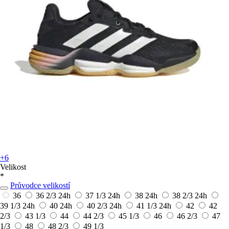
+6
Velikost
*
Průvodce velikostí
36
36 2/3
24h
37 1/3
24h
38
24h
38 2/3
24h
39 1/3
24h
40
24h
40 2/3
24h
41 1/3
24h
42
42
2/3
43 1/3
44
44 2/3
45 1/3
46
46 2/3
47
1/3
48
48 2/3
49 1/3