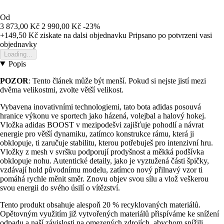
Od
3 873,00 Kč
2 990,00 Kč
-23%
+149,50 Kč
ziskate na dalsi objednavku
Pripsano po potvrzeni vasi
objednavky
Loading...
Popis
POZOR
: Tento článek může být menší. Pokud si nejste jistí mezi
dvěma velikostmi, zvolte větší velikost.
Vybavena inovativními technologiemi, tato bota adidas posouvá
hranice výkonu ve sportech jako házená, volejbal a halový hokej.
Vložka adidas BOOST v mezipodešvi zajišťuje pohodlí a návrat
energie pro větší dynamiku, zatímco konstrukce rámu, která ji
obklopuje, ti zaručuje stabilitu, kterou potřebuješ pro intenzivní hru.
Vložky z mesh v svršku podporují prodyšnost a měkká podšívka
obklopuje nohu. Autentické detaily, jako je vyztužená části špičky,
vzdávají hold původnímu modelu, zatímco nový přilnavý vzor ti
pomáhá rychle měnit směr. Znovu objev svou sílu a vlož veškerou
svou energii do svého úsilí o vítězství.
Tento produkt obsahuje alespoň 20 % recyklovaných materiálů.
Opětovným využitím již vytvořených materiálů přispíváme ke snížení
odpadu a naší závislosti na omezených zdrojích, abychom snížili