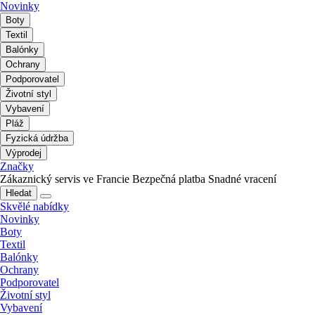
Novinky
Boty
Textil
Balónky
Ochrany
Podporovatel
Životní styl
Vybavení
Pláž
Fyzická údržba
Výprodej
Značky
Zákaznický servis ve Francie
Bezpečná platba
Snadné vracení
Hledat
Skvělé nabídky
Novinky
Boty
Textil
Balónky
Ochrany
Podporovatel
Životní styl
Vybavení