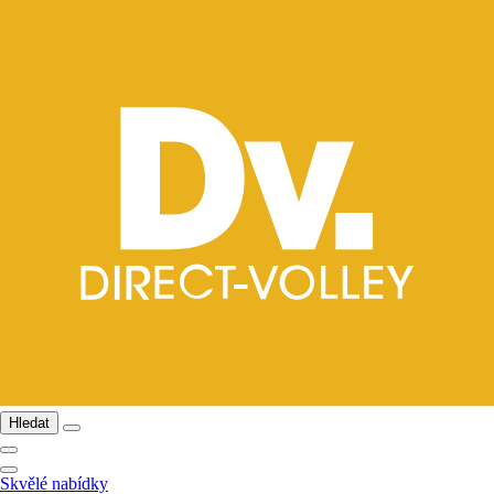
Hledat
Skvělé nabídky