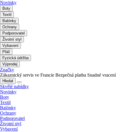
Novinky
Boty
Textil
Balónky
Ochrany
Podporovatel
Životní styl
Vybavení
Pláž
Fyzická údržba
Výprodej
Značky
Zákaznický servis ve Francie
Bezpečná platba
Snadné vracení
Hledat
Skvělé nabídky
Novinky
Boty
Textil
Balónky
Ochrany
Podporovatel
Životní styl
Vybavení