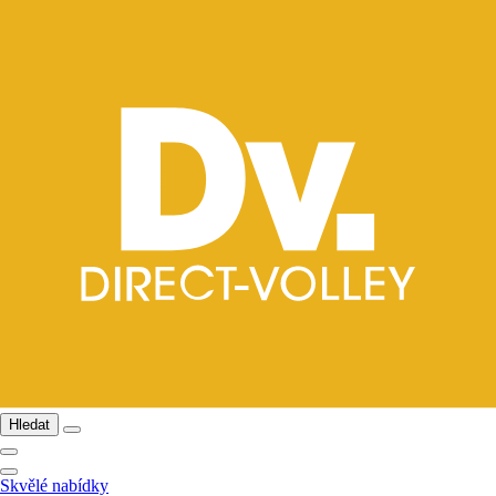
Hledat
Skvělé nabídky