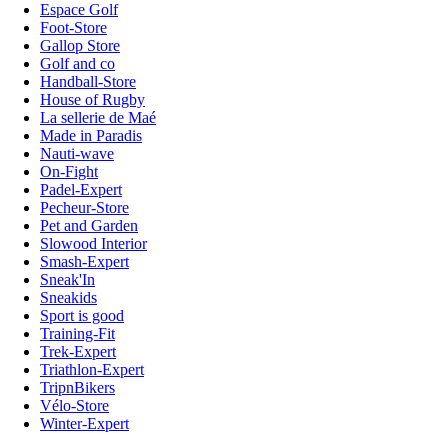
Espace Golf
Foot-Store
Gallop Store
Golf and co
Handball-Store
House of Rugby
La sellerie de Maé
Made in Paradis
Nauti-wave
On-Fight
Padel-Expert
Pecheur-Store
Pet and Garden
Slowood Interior
Smash-Expert
Sneak'In
Sneakids
Sport is good
Training-Fit
Trek-Expert
Triathlon-Expert
TripnBikers
Vélo-Store
Winter-Expert