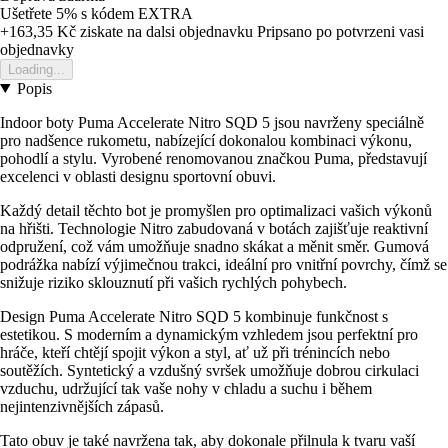
Ušetřete 5%
s kódem
EXTRA
+163,35 Kč
ziskate na dalsi objednavku
Pripsano po potvrzeni vasi
objednavky
Loading...
Popis
Indoor boty Puma Accelerate Nitro SQD 5 jsou navrženy speciálně
pro nadšence rukometu, nabízející dokonalou kombinaci výkonu,
pohodlí a stylu. Vyrobené renomovanou značkou Puma, představují
excelenci v oblasti designu sportovní obuvi.
Každý detail těchto bot je promyšlen pro optimalizaci vašich výkonů
na hřišti. Technologie Nitro zabudovaná v botách zajišťuje reaktivní
odpružení, což vám umožňuje snadno skákat a měnit směr. Gumová
podrážka nabízí výjimečnou trakci, ideální pro vnitřní povrchy, čímž se
snižuje riziko sklouznutí při vašich rychlých pohybech.
Design Puma Accelerate Nitro SQD 5 kombinuje funkčnost s
estetikou. S moderním a dynamickým vzhledem jsou perfektní pro
hráče, kteří chtějí spojit výkon a styl, ať už při trénincích nebo
soutěžích. Syntetický a vzdušný svršek umožňuje dobrou cirkulaci
vzduchu, udržující tak vaše nohy v chladu a suchu i během
nejintenzivnějších zápasů.
Tato obuv je také navržena tak, aby dokonale přilnula k tvaru vaší