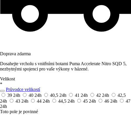
Doprava zdarma
Dosahejte vrcholu s vnitřními botami Puma Accelerate Nitro SQD 5,
nezbytnými spojenci pro vaše výkony v házené.
Velikost
*
Průvodce velikostí
39
24h
40
24h
40,5
24h
41
24h
42
24h
42,5
24h
43
24h
44
24h
44,5
24h
45
24h
46
24h
47
24h
Toto pole je povinné