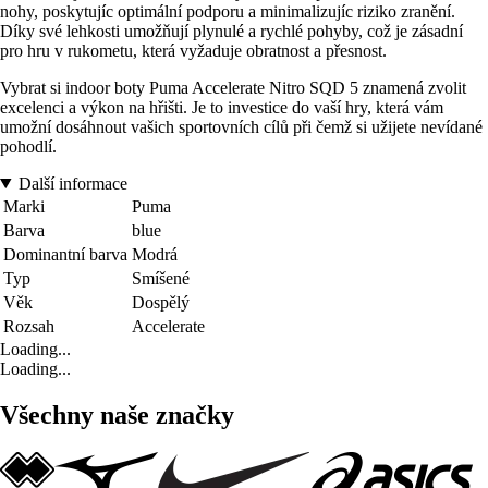
nohy, poskytujíc optimální podporu a minimalizujíc riziko zranění.
Díky své lehkosti umožňují plynulé a rychlé pohyby, což je zásadní
pro hru v rukometu, která vyžaduje obratnost a přesnost.
Vybrat si indoor boty Puma Accelerate Nitro SQD 5 znamená zvolit
excelenci a výkon na hřišti. Je to investice do vaší hry, která vám
umožní dosáhnout vašich sportovních cílů při čemž si užijete nevídané
pohodlí.
Další informace
Marki
Puma
Barva
blue
Dominantní barva
Modrá
Typ
Smíšené
Věk
Dospělý
Rozsah
Accelerate
Loading...
Loading...
Všechny naše značky