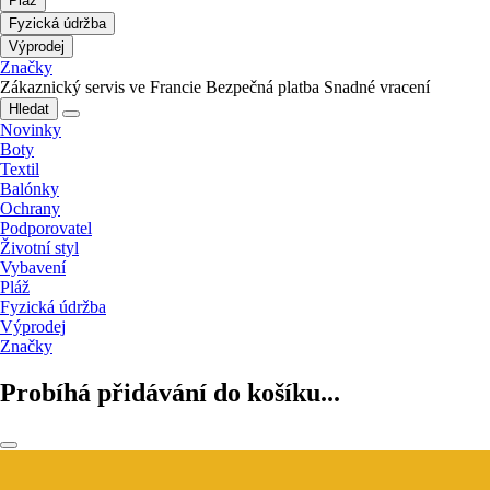
Pláž
Fyzická údržba
Výprodej
Značky
Zákaznický servis ve Francie
Bezpečná platba
Snadné vracení
Hledat
Novinky
Boty
Textil
Balónky
Ochrany
Podporovatel
Životní styl
Vybavení
Pláž
Fyzická údržba
Výprodej
Značky
Probíhá přidávání do košíku...