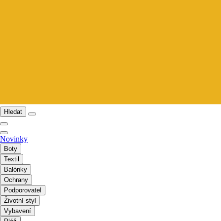
Hledat
Novinky
Boty
Textil
Balónky
Ochrany
Podporovatel
Životní styl
Vybavení