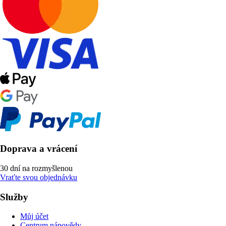
Doprava a vrácení
30 dní na rozmyšlenou
Vraťte svou objednávku
Služby
Můj účet
Centrum nápovědy