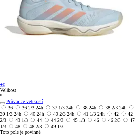
+0
Velikost
*
Průvodce velikostí
36
36 2/3
24h
37 1/3
24h
38
24h
38 2/3
24h
39 1/3
24h
40
24h
40 2/3
24h
41 1/3
24h
42
42
2/3
43 1/3
44
44 2/3
45 1/3
46
46 2/3
47
1/3
48
48 2/3
49 1/3
Toto pole je povinné