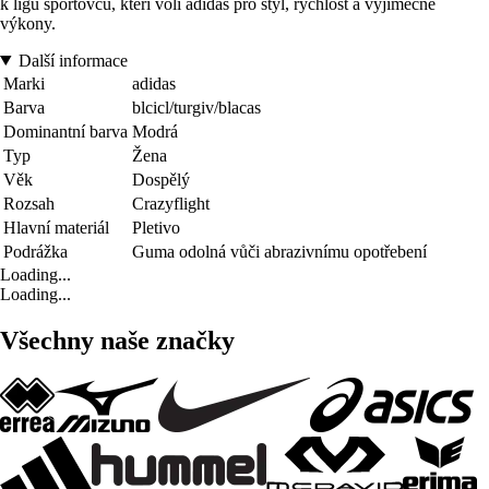
k ligu sportovců, kteří volí adidas pro styl, rychlost a výjimečné
výkony.
Další informace
Marki
adidas
Barva
blcicl/turgiv/blacas
Dominantní barva
Modrá
Typ
Žena
Věk
Dospělý
Rozsah
Crazyflight
Hlavní materiál
Pletivo
Podrážka
Guma odolná vůči abrazivnímu opotřebení
Loading...
Loading...
Všechny naše značky