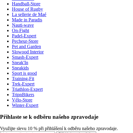
Handball-Store
House of Rugby
La sellerie de Maé
Made in Paradis
Nauti-wave
On-Fight
Padel-Expert
Pecheur-Store
Pet and Garden
Slowood Interior
Smash-Expert
Sneak'In
Sneakids
Sport is good
Training-Fit
Trek-Expert
Triathlon-Expert
TripnBikers
Vélo-Store
Winter-Expert
Přihlaste se k odběru našeho zpravodaje
Využijte slevu 10 % při přihlášení k odběru našeho zpravodaje.