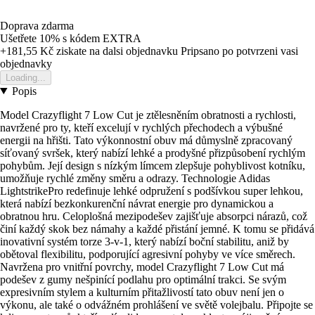
Doprava zdarma
Ušetřete 10%
s kódem
EXTRA
+181,55 Kč
ziskate na dalsi objednavku
Pripsano po potvrzeni vasi
objednavky
Loading...
Popis
Model Crazyflight 7 Low Cut je ztělesněním obratnosti a rychlosti,
navržené pro ty, kteří excelují v rychlých přechodech a výbušné
energii na hřišti. Tato výkonnostní obuv má důmyslně zpracovaný
síťovaný svršek, který nabízí lehké a prodyšné přizpůsobení rychlým
pohybům. Její design s nízkým límcem zlepšuje pohyblivost kotníku,
umožňuje rychlé změny směru a odrazy. Technologie Adidas
LightstrikePro redefinuje lehké odpružení s podšívkou super lehkou,
která nabízí bezkonkurenční návrat energie pro dynamickou a
obratnou hru. Celoplošná mezipodešev zajišťuje absorpci nárazů, což
činí každý skok bez námahy a každé přistání jemné. K tomu se přidává
inovativní systém torze 3-v-1, který nabízí boční stabilitu, aniž by
obětoval flexibilitu, podporující agresivní pohyby ve více směrech.
Navržena pro vnitřní povrchy, model Crazyflight 7 Low Cut má
podešev z gumy nešpinící podlahu pro optimální trakci. Se svým
expresivním stylem a kulturním přitažlivostí tato obuv není jen o
výkonu, ale také o odvážném prohlášení ve světě volejbalu. Připojte se