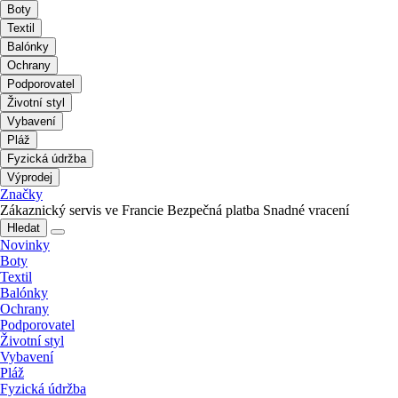
Boty
Textil
Balónky
Ochrany
Podporovatel
Životní styl
Vybavení
Pláž
Fyzická údržba
Výprodej
Značky
Zákaznický servis ve Francie
Bezpečná platba
Snadné vracení
Hledat
Novinky
Boty
Textil
Balónky
Ochrany
Podporovatel
Životní styl
Vybavení
Pláž
Fyzická údržba