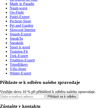
Made in Paradis
Nauti-wave
On-Fight
Padel-Expert
Pecheur-Store
Pet and Garden
Slowood Interior
Smash-Expert
Sneak'In
Sneakids
Sport is good
Training-Fit
Trek-Expert
Triathlon-Expert
TripnBikers
Vélo-Store
Winter-Expert
Přihlaste se k odběru našeho zpravodaje
Využijte slevu 10 % při přihlášení k odběru našeho zpravodaje.
Přihlásit se k odběru
Zůstaňte v kontaktu