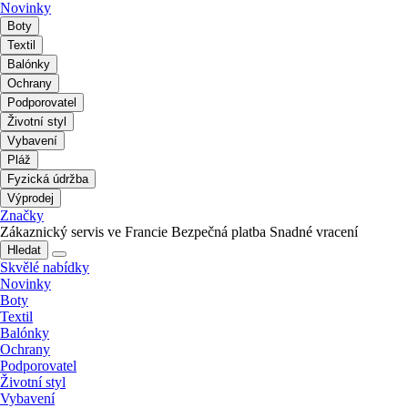
Novinky
Boty
Textil
Balónky
Ochrany
Podporovatel
Životní styl
Vybavení
Pláž
Fyzická údržba
Výprodej
Značky
Zákaznický servis ve Francie
Bezpečná platba
Snadné vracení
Hledat
Skvělé nabídky
Novinky
Boty
Textil
Balónky
Ochrany
Podporovatel
Životní styl
Vybavení