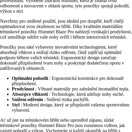
profesionálů. Vyrobené značkou Hummel, která je známá svou
odborností a inovacemi v oblasti sportu, tyto ponožky spojují pohodlí,
výkon a styl.
Navrženy pro smíšené použití, jsou ideální pro dospělé, kteří chtějí
optimalizovat svou zkušenost na hřišti. Díky kvalitním materiálům
tréninkové ponožky Hummel Blaze Pro nabízejí vynikající prodyšnost,
což umožňuje udržet vaše nohy svěží i během intenzivních tréninků.
Ponožky jsou také vybaveny inovativními technologiemi, které
absorbují vlhkost a snižují riziko odřenin, čímž zajišťují optimální
podporu během vašich tréninků. Ergonomický design zaručuje
dokonalé přizpůsobení tvaru nohy a poskytuje dodatečnou oporu v
zatěžovaných oblastech.
Optimální pohodlí
: Ergonomická konstrukce pro dokonalé
přizpůsobení.
Prodyšnost
: Větrané materiály pro zabránění hromadění tepla.
Absorpce vlhkosti
: Technologie, která udržuje nohy suché.
Snížení odřenin
: Snížení rizika puchýřů.
Styl
: Moderní design, který se přizpůsobí vašemu sportovnímu
vybavení.
Ať už jste na tréninkovém hřišti nebo uprostřed zápasu, nízké
tréninkové ponožky Hummel Blaze Pro jsou rozumnou volbou, jak
zajistit pohodlí a výkon. Vychutnejte si každý okamžik na hřišti s