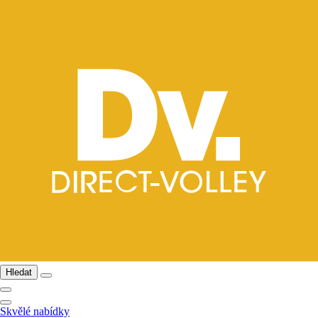
Hledat
Skvělé nabídky