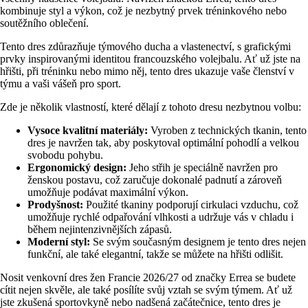
kombinuje styl a výkon, což je nezbytný prvek tréninkového nebo
soutěžního oblečení.
Tento dres zdůrazňuje týmového ducha a vlastenectví, s grafickými
prvky inspirovanými identitou francouzského volejbalu. Ať už jste na
hřišti, při tréninku nebo mimo něj, tento dres ukazuje vaše členství v
týmu a vaši vášeň pro sport.
Zde je několik vlastností, které dělají z tohoto dresu nezbytnou volbu:
Vysoce kvalitní materiály:
Vyroben z technických tkanin, tento
dres je navržen tak, aby poskytoval optimální pohodlí a velkou
svobodu pohybu.
Ergonomický design:
Jeho střih je speciálně navržen pro
ženskou postavu, což zaručuje dokonalé padnutí a zároveň
umožňuje podávat maximální výkon.
Prodyšnost:
Použité tkaniny podporují cirkulaci vzduchu, což
umožňuje rychlé odpařování vlhkosti a udržuje vás v chladu i
během nejintenzivnějších zápasů.
Moderní styl:
Se svým současným designem je tento dres nejen
funkční, ale také elegantní, takže se můžete na hřišti odlišit.
Nosit venkovní dres žen Francie 2026/27 od značky Errea se budete
cítit nejen skvěle, ale také posílíte svůj vztah se svým týmem. Ať už
jste zkušená sportovkyně nebo nadšená začátečnice, tento dres je