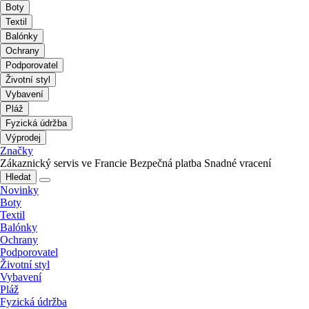
Boty
Textil
Balónky
Ochrany
Podporovatel
Životní styl
Vybavení
Pláž
Fyzická údržba
Výprodej
Značky
Zákaznický servis ve Francie
Bezpečná platba
Snadné vracení
Hledat
Novinky
Boty
Textil
Balónky
Ochrany
Podporovatel
Životní styl
Vybavení
Pláž
Fyzická údržba