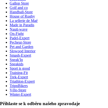
Gallop Store
Golf and co
Handball-Store
House of Rugby
La sellerie de Maé
Made in Paradis
Nauti-wave
On-Fight
Padel-Expert
Pecheur-Store
Pet and Garden
Slowood Interior
Smash-Expert
Sneak'In
Sneakids
Sport is good
Training-Fit
Trek-Expert
Triathlon-Expert
TripnBikers
Vélo-Store
Winter-Expert
Přihlaste se k odběru našeho zpravodaje