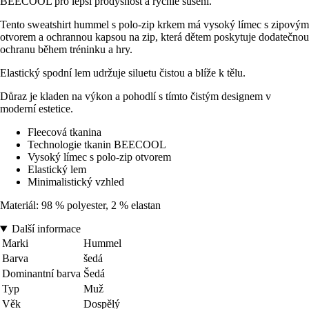
BEECOOL pro lepší prodyšnost a rychlé sušení.
Tento sweatshirt hummel s polo-zip krkem má vysoký límec s zipovým
otvorem a ochrannou kapsou na zip, která dětem poskytuje dodatečnou
ochranu během tréninku a hry.
Elastický spodní lem udržuje siluetu čistou a blíže k tělu.
Důraz je kladen na výkon a pohodlí s tímto čistým designem v
moderní estetice.
Fleecová tkanina
Technologie tkanin BEECOOL
Vysoký límec s polo-zip otvorem
Elastický lem
Minimalistický vzhled
Materiál: 98 % polyester, 2 % elastan
Další informace
Marki
Hummel
Barva
šedá
Dominantní barva
Šedá
Typ
Muž
Věk
Dospělý