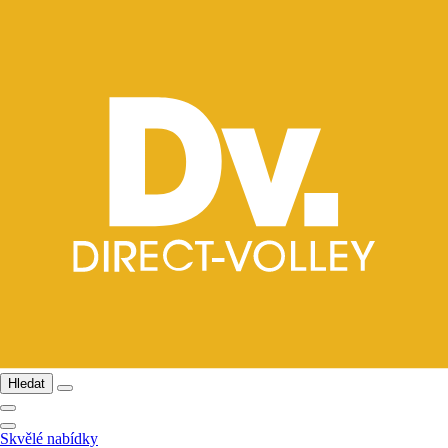
Hledat
Skvělé nabídky