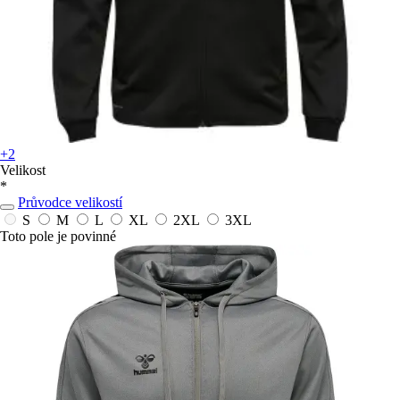
+2
Velikost
*
Průvodce velikostí
S
M
L
XL
2XL
3XL
Toto pole je povinné