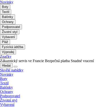
Novinky
Boty
Textil
Balónky
Ochrany
Podporovatel
Životní styl
Vybavení
Pláž
Fyzická údržba
Výprodej
Značky
Zákaznický servis ve Francie
Bezpečná platba
Snadné vracení
Hledat
Skvělé nabídky
Novinky
Boty
Textil
Balónky
Ochrany
Podporovatel
Životní styl
Vybavení