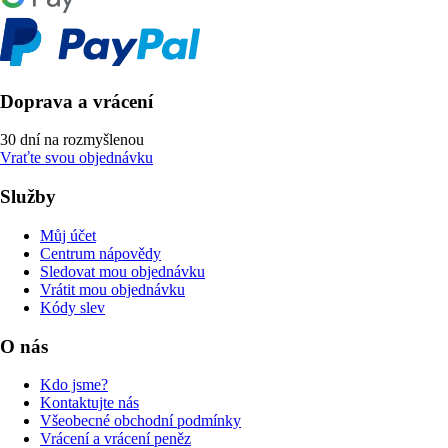
Doprava a vrácení
30 dní na rozmyšlenou
Vraťte svou objednávku
Služby
Můj účet
Centrum nápovědy
Sledovat mou objednávku
Vrátit mou objednávku
Kódy slev
O nás
Kdo jsme?
Kontaktujte nás
Všeobecné obchodní podmínky
Vrácení a vrácení peněz