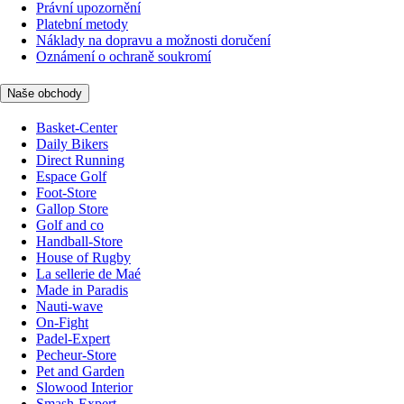
Právní upozornění
Platební metody
Náklady na dopravu a možnosti doručení
Oznámení o ochraně soukromí
Naše obchody
Basket-Center
Daily Bikers
Direct Running
Espace Golf
Foot-Store
Gallop Store
Golf and co
Handball-Store
House of Rugby
La sellerie de Maé
Made in Paradis
Nauti-wave
On-Fight
Padel-Expert
Pecheur-Store
Pet and Garden
Slowood Interior
Smash-Expert