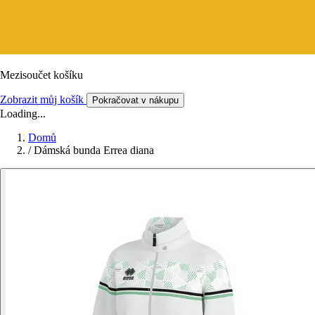
Mezisoučet košíku
Zobrazit můj košík
Pokračovat v nákupu
Loading...
Domů
/
Dámská bunda Errea diana