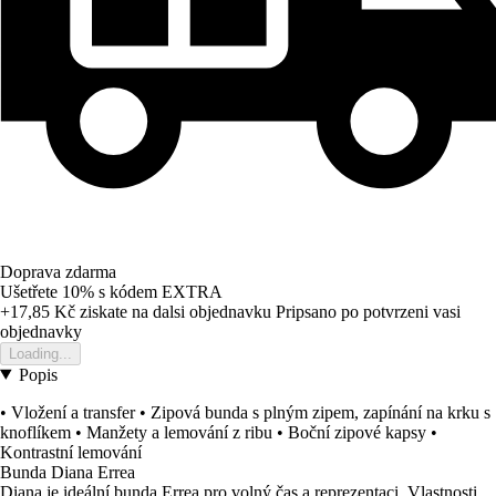
Doprava zdarma
Ušetřete 10%
s kódem
EXTRA
+17,85 Kč
ziskate na dalsi objednavku
Pripsano po potvrzeni vasi
objednavky
Loading...
Popis
• Vložení a transfer • Zipová bunda s plným zipem, zapínání na krku s
knoflíkem • Manžety a lemování z ribu • Boční zipové kapsy •
Kontrastní lemování
Bunda Diana Errea
Diana je ideální bunda Errea pro volný čas a reprezentaci. Vlastnosti