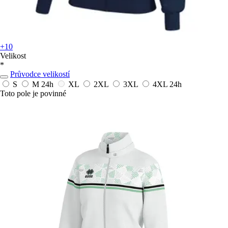
+10
Velikost
*
Průvodce velikostí
S
M
24h
XL
2XL
3XL
4XL
24h
Toto pole je povinné