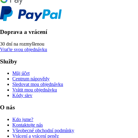
Doprava a vrácení
30 dní na rozmyšlenou
Vraťte svou objednávku
Služby
Můj účet
Centrum nápovědy
Sledovat mou objednávku
Vrátit mou objednávku
Kódy slev
O nás
Kdo jsme?
Kontaktujte nás
Všeobecné obchodní podmínky
Vrácení a vrácení peněz