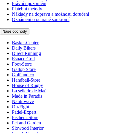
Právní upozornění
Platební metody
Náklady na dopravu a možnosti doručení
Oznámení o ochraně soukromí
Naše obchody
Basket-Center
Daily Bikers
Direct Running
Espace Golf
Foot-Store
Gallop Store
Golf and co
Handball-Store
House of Rugby
La sellerie de Maé
Made in Paradis
Nauti-wave
On-Fight
Padel-Expert
Pecheur-Store
Pet and Garden
Slowood Interior