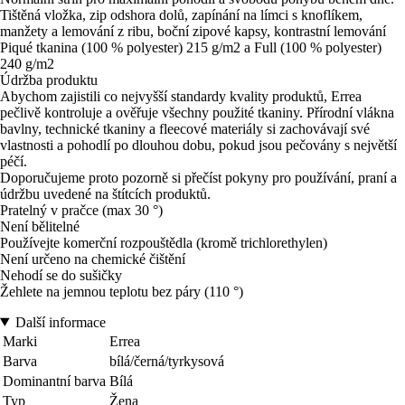
Tištěná vložka, zip odshora dolů, zapínání na límci s knoflíkem,
manžety a lemování z ribu, boční zipové kapsy, kontrastní lemování
Piqué tkanina (100 % polyester) 215 g/m2 a Full (100 % polyester)
240 g/m2
Údržba produktu
Abychom zajistili co nejvyšší standardy kvality produktů, Errea
pečlivě kontroluje a ověřuje všechny použité tkaniny. Přírodní vlákna
bavlny, technické tkaniny a fleecové materiály si zachovávají své
vlastnosti a pohodlí po dlouhou dobu, pokud jsou pečovány s největší
péčí.
Doporučujeme proto pozorně si přečíst pokyny pro používání, praní a
údržbu uvedené na štítcích produktů.
Pratelný v pračce (max 30 °)
Není bělitelné
Používejte komerční rozpouštědla (kromě trichlorethylen)
Není určeno na chemické čištění
Nehodí se do sušičky
Žehlete na jemnou teplotu bez páry (110 °)
Další informace
Marki
Errea
Barva
bílá/černá/tyrkysová
Dominantní barva
Bílá
Typ
Žena