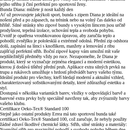
jejího střihu ji činí perfektní pro sportovní ženy.
Bunda Diana: můžete ji nosit každý den
Ať už provozujete jakýkoli sport, bunda s zipem Diana je ideální na
nošení před a po zápasech, na trénink nebo na volný čas daleko od
hřiště. Silné stránky této zipové bundy s vysokým límcem jsou určitě
prodyšnost, tepelná izolace, uchování tepla a svoboda pohybu.
Uvnitř je opatřena vroubkovanou úpravou, aby zaručila teplo a
pohodlí; zvnějšku je pololesklá a extrémně odolná. Přední zip odshora
dolů, zapínání na límci s knoflíkem, manžety a lemování z ribu
zajišťují perfektní střih. Boční zipové kapsy vám umožní mít vaše
nejdůležitější předměty vždy po ruce. Nezapomeňte, že Diana je
produkt, který se vyznačuje zejména elegancí a moderní estetikou,
kterou jí dodává tištěný přední pruh. Aplikace extra silných prvků na
trupu a rukávech umožňuje s hrdostí předvádět barvy vašeho týmu.
Ideální produkt pro všechny, kteří hledají moderní a aktuální vzhled,
charakterizovaný sofistikovanými detaily, které zdůrazňují estetiku a
styl.
Dostupná v několika variantách barev, vložky v odpovídající barvě a
barevné extra prvky byly speciálně navrženy tak, aby zvýraznily barvy
vašeho klubu.
Certifikace Oeko-Tex® Standard 100
Stejně jako ostatní produkty Errea má tato sportovní bunda také
certifikaci Oeko-Tex® Standard 100, což zaručuje, že nebyly použity
žádné zdraví škodlivé chemické látky. Střih, silné stránky a materiály:
Normální střih pro maximální pohodlí a svobodu pohybu během dne.