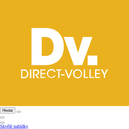
Hledat
Skvělé nabídky