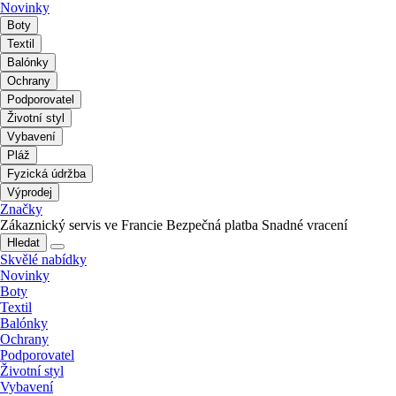
Novinky
Boty
Textil
Balónky
Ochrany
Podporovatel
Životní styl
Vybavení
Pláž
Fyzická údržba
Výprodej
Značky
Zákaznický servis ve Francie
Bezpečná platba
Snadné vracení
Hledat
Skvělé nabídky
Novinky
Boty
Textil
Balónky
Ochrany
Podporovatel
Životní styl
Vybavení