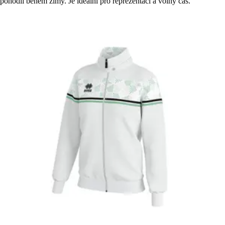
pohodlí během zimy. Je ideální pro reprezentaci a volný čas.