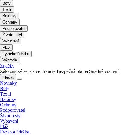
Boty
Textil
Balónky
Ochrany
Podporovatel
Životní styl
Vybavení
Pláž
Fyzická údržba
Výprodej
Značky
Zákaznický servis ve Francie
Bezpečná platba
Snadné vracení
Hledat
Novinky
Boty
Textil
Balónky
Ochrany
Podporovatel
Životní styl
Vybavení
Pláž
Fyzická údržba