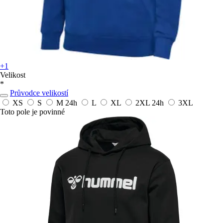
+1
Velikost
*
Průvodce velikostí
XS
S
M
24h
L
XL
2XL
24h
3XL
Toto pole je povinné