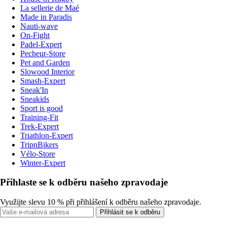
La sellerie de Maé
Made in Paradis
Nauti-wave
On-Fight
Padel-Expert
Pecheur-Store
Pet and Garden
Slowood Interior
Smash-Expert
Sneak'In
Sneakids
Sport is good
Training-Fit
Trek-Expert
Triathlon-Expert
TripnBikers
Vélo-Store
Winter-Expert
Přihlaste se k odběru našeho zpravodaje
Využijte slevu 10 % při přihlášení k odběru našeho zpravodaje.
Přihlásit se k odběru