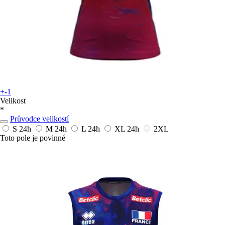
+-1
Velikost
*
Průvodce velikostí
S
24h
M
24h
L
24h
XL
24h
2XL
Toto pole je povinné