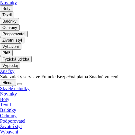
Novinky
Boty
Textil
Balónky
Ochrany
Podporovatel
Životní styl
Vybavení
Pláž
Fyzická údržba
Výprodej
Značky
Zákaznický servis ve Francie
Bezpečná platba
Snadné vracení
Hledat
Skvělé nabídky
Novinky
Boty
Textil
Balónky
Ochrany
Podporovatel
Životní styl
Vybavení