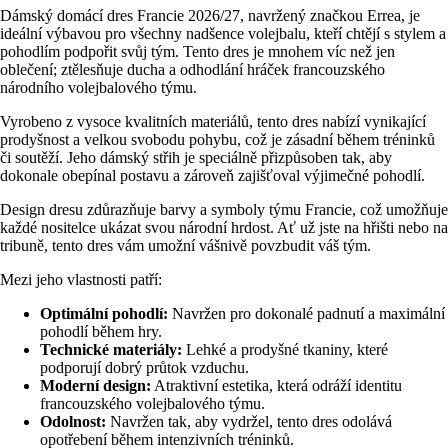
Dámský domácí dres Francie 2026/27, navržený značkou Errea, je
ideální výbavou pro všechny nadšence volejbalu, kteří chtějí s stylem a
pohodlím podpořit svůj tým. Tento dres je mnohem víc než jen
oblečení; ztělesňuje ducha a odhodlání hráček francouzského
národního volejbalového týmu.
Vyrobeno z vysoce kvalitních materiálů, tento dres nabízí vynikající
prodyšnost a velkou svobodu pohybu, což je zásadní během tréninků
či soutěží. Jeho dámský střih je speciálně přizpůsoben tak, aby
dokonale obepínal postavu a zároveň zajišťoval výjimečné pohodlí.
Design dresu zdůrazňuje barvy a symboly týmu Francie, což umožňuje
každé nositelce ukázat svou národní hrdost. Ať už jste na hřišti nebo na
tribuně, tento dres vám umožní vášnivě povzbudit váš tým.
Mezi jeho vlastnosti patří:
Optimální pohodlí:
Navržen pro dokonalé padnutí a maximální
pohodlí během hry.
Technické materiály:
Lehké a prodyšné tkaniny, které
podporují dobrý průtok vzduchu.
Moderní design:
Atraktivní estetika, která odráží identitu
francouzského volejbalového týmu.
Odolnost:
Navržen tak, aby vydržel, tento dres odolává
opotřebení během intenzivních tréninků.