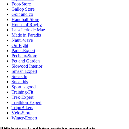
Foot-Store
Gallop Store
Golf and co
Handball-Store
House of Rugby
La sellerie de Maé
Made in Paradis
Nauti-wave
On-Fight
Padel-Expert
Pecheur-Store
Pet and Garden
Slowood Interior
Smash-Expert
Sneak'In
Sneakids
Sport is good
Training-Fit
Trek-Expert
Triathlon-Expert
TripnBikers
Vélo-Store
Winter-Expert
Přihlaste se k odběru našeho zpravodaje