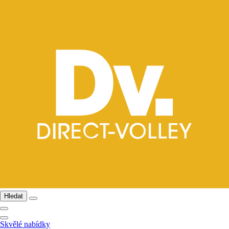
Hledat
Skvělé nabídky