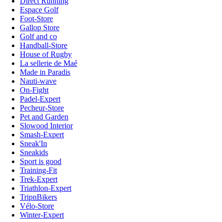
Direct Running
Espace Golf
Foot-Store
Gallop Store
Golf and co
Handball-Store
House of Rugby
La sellerie de Maé
Made in Paradis
Nauti-wave
On-Fight
Padel-Expert
Pecheur-Store
Pet and Garden
Slowood Interior
Smash-Expert
Sneak'In
Sneakids
Sport is good
Training-Fit
Trek-Expert
Triathlon-Expert
TripnBikers
Vélo-Store
Winter-Expert