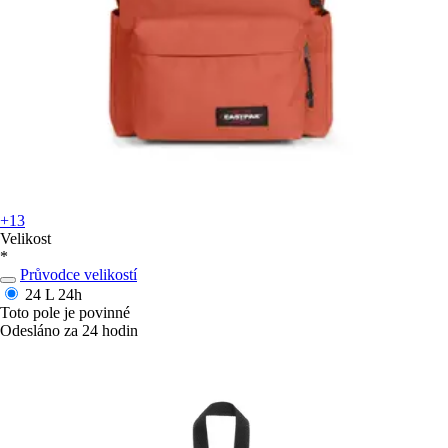
+13
Velikost
*
Průvodce velikostí
24 L
24h
Toto pole je povinné
Odesláno za 24 hodin