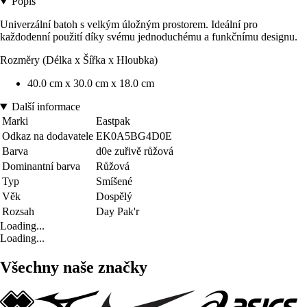
Popis
Univerzální batoh s velkým úložným prostorem. Ideální pro
každodenní použití díky svému jednoduchému a funkčnímu designu.
Rozměry (Délka x Šířka x Hloubka)
40.0 cm x 30.0 cm x 18.0 cm
Další informace
Marki
Eastpak
Odkaz na dodavatele
EK0A5BG4D0E
Barva
d0e zuřivě růžová
Dominantní barva
Růžová
Typ
Smíšené
Věk
Dospělý
Rozsah
Day Pak'r
Loading...
Loading...
Všechny naše značky