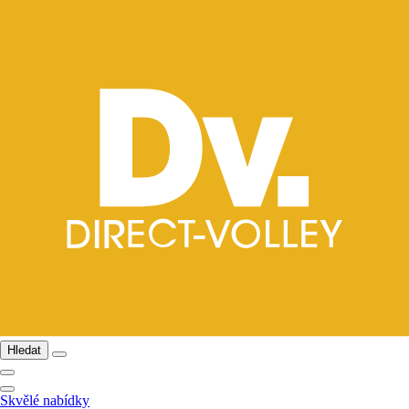
Hledat
Skvělé nabídky