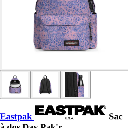
Eastpak
Sac
à dos Day Pak'r