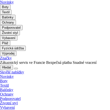
Novinky
Boty
Textil
Balónky
Ochrany
Podporovatel
Životní styl
Vybavení
Pláž
Fyzická údržba
Výprodej
Značky
Zákaznický servis ve Francie
Bezpečná platba
Snadné vracení
Hledat
Skvělé nabídky
Novinky
Boty
Textil
Balónky
Ochrany
Podporovatel
Životní styl
Vybavení