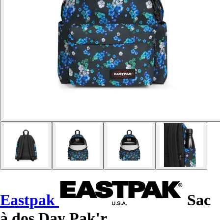
Eastpak
Sac
à dos Day Pak'r