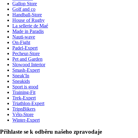
Gallop Store
Golf and co
Handball-Store
House of Rugby
La sellerie de Maé
Made in Paradis
Nauti-wave
On-Fight
Padel-Expert
Pecheur-Store
Pet and Garden
Slowood Interior
Smash-Expert
Sneak'In
Sneakids
Sport is good
Training-Fit
Trek-Expert
Triathlon-Expert
TripnBikers
Vélo-Store
Winter-Expert
Přihlaste se k odběru našeho zpravodaje