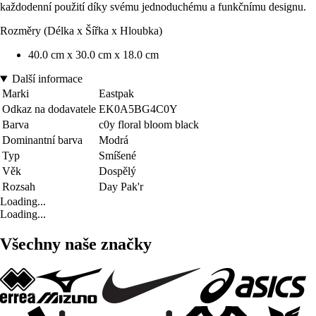
každodenní použití díky svému jednoduchému a funkčnímu designu.
Rozměry (Délka x Šířka x Hloubka)
40.0 cm x 30.0 cm x 18.0 cm
Další informace
Marki
Eastpak
Odkaz na dodavatele
EK0A5BG4C0Y
Barva
c0y floral bloom black
Dominantní barva
Modrá
Typ
Smíšené
Věk
Dospělý
Rozsah
Day Pak'r
Loading...
Loading...
Všechny naše značky