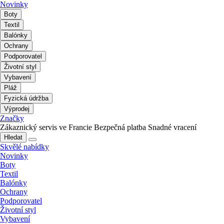
Novinky
Boty
Textil
Balónky
Ochrany
Podporovatel
Životní styl
Vybavení
Pláž
Fyzická údržba
Výprodej
Značky
Zákaznický servis ve Francie
Bezpečná platba
Snadné vracení
Hledat
Skvělé nabídky
Novinky
Boty
Textil
Balónky
Ochrany
Podporovatel
Životní styl
Vybavení