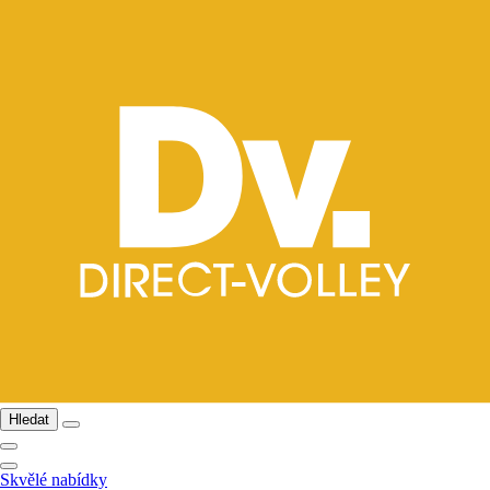
Hledat
Skvělé nabídky