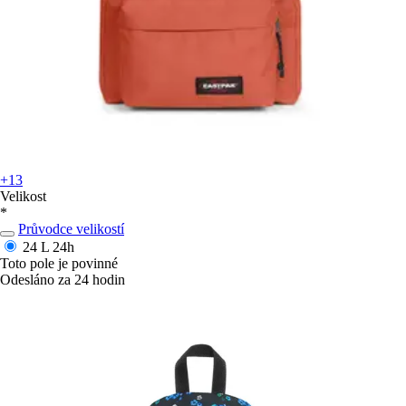
+13
Velikost
*
Průvodce velikostí
24 L
24h
Toto pole je povinné
Odesláno za 24 hodin