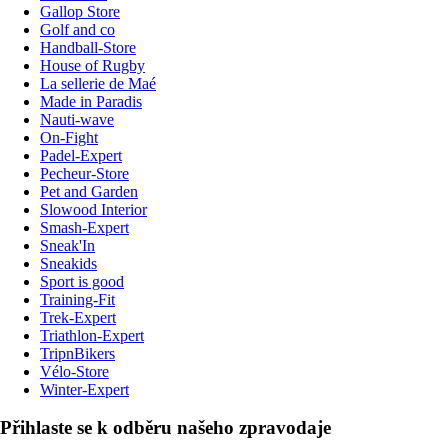
Gallop Store
Golf and co
Handball-Store
House of Rugby
La sellerie de Maé
Made in Paradis
Nauti-wave
On-Fight
Padel-Expert
Pecheur-Store
Pet and Garden
Slowood Interior
Smash-Expert
Sneak'In
Sneakids
Sport is good
Training-Fit
Trek-Expert
Triathlon-Expert
TripnBikers
Vélo-Store
Winter-Expert
Přihlaste se k odběru našeho zpravodaje