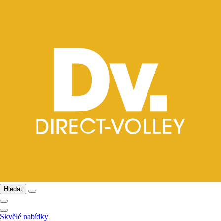
Hledat
Skvělé nabídky