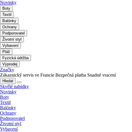
Novinky
Boty
Textil
Balónky
Ochrany
Podporovatel
Životní styl
Vybavení
Pláž
Fyzická údržba
Výprodej
Značky
Zákaznický servis ve Francie
Bezpečná platba
Snadné vracení
Hledat
Skvělé nabídky
Novinky
Boty
Textil
Balónky
Ochrany
Podporovatel
Životní styl
Vybavení