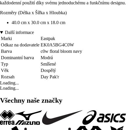
každodenní použití díky svému jednoduchému a funkčnímu designu.
Rozměry (Délka x Šířka x Hloubka)
40.0 cm x 30.0 cm x 18.0 cm
Další informace
Marki
Eastpak
Odkaz na dodavatele
EK0A5BG4C0W
Barva
c0w floral bloom navy
Dominantní barva
Modrá
Typ
Smíšené
Věk
Dospělý
Rozsah
Day Pak'r
Loading...
Loading...
Všechny naše značky