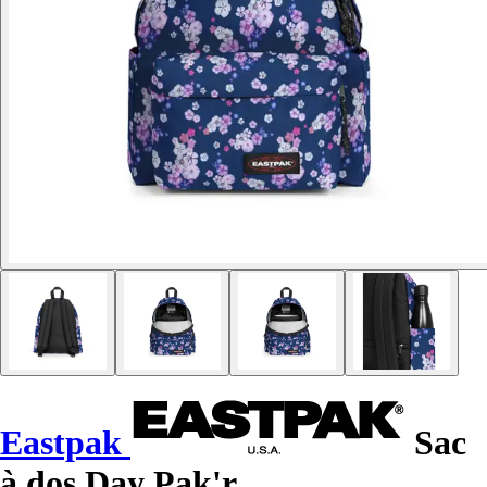
Eastpak
Sac
à dos Day Pak'r