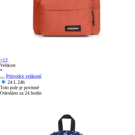
+13
Velikost
*
Průvodce velikostí
24 L
24h
Toto pole je povinné
Odesláno za 24 hodin