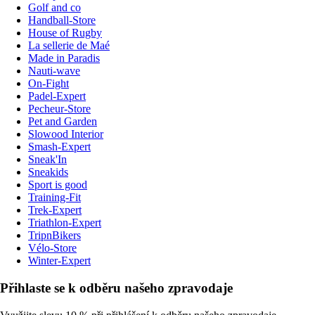
Golf and co
Handball-Store
House of Rugby
La sellerie de Maé
Made in Paradis
Nauti-wave
On-Fight
Padel-Expert
Pecheur-Store
Pet and Garden
Slowood Interior
Smash-Expert
Sneak'In
Sneakids
Sport is good
Training-Fit
Trek-Expert
Triathlon-Expert
TripnBikers
Vélo-Store
Winter-Expert
Přihlaste se k odběru našeho zpravodaje