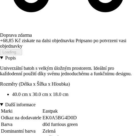
Doprava zdarma
+68,85 Kč
ziskate na dalsi objednavku
Pripsano po potvrzeni vasi
objednavky
Loading...
Popis
Univerzální batoh s velkým úložným prostorem. Ideální pro
každodenní použití díky svému jednoduchému a funkčnímu designu.
Rozměry (Délka x Šířka x Hloubka)
40.0 cm x 30.0 cm x 18.0 cm
Další informace
Marki
Eastpak
Odkaz na dodavatele
EK0A5BG4D0D
Barva
d0d furrious green
Dominantní barva
Zelená