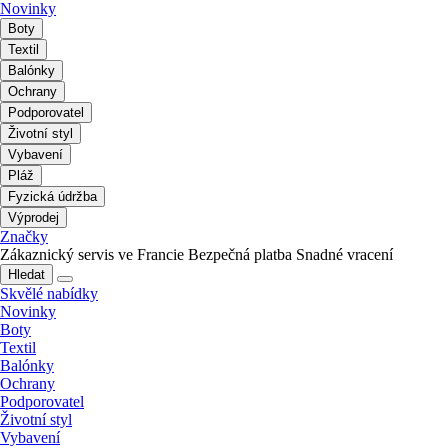
Novinky
Boty
Textil
Balónky
Ochrany
Podporovatel
Životní styl
Vybavení
Pláž
Fyzická údržba
Výprodej
Značky
Zákaznický servis ve Francie
Bezpečná platba
Snadné vracení
Hledat
Skvělé nabídky
Novinky
Boty
Textil
Balónky
Ochrany
Podporovatel
Životní styl
Vybavení