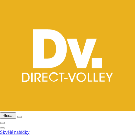
Hledat
Skvělé nabídky