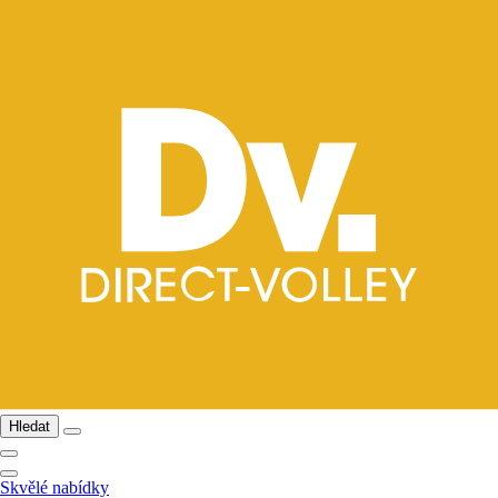
Hledat
Skvělé nabídky