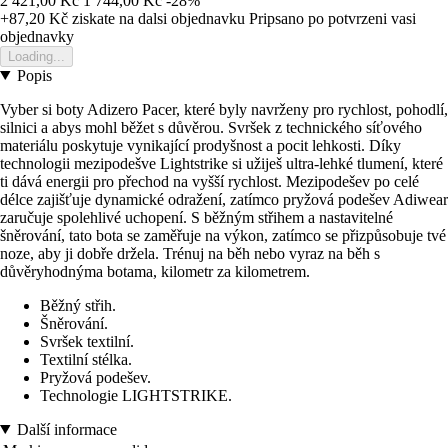
2 421,00 Kč
1 744,00 Kč
-28%
+87,20 Kč
ziskate na dalsi objednavku
Pripsano po potvrzeni vasi
objednavky
Loading...
Popis
Vyber si boty Adizero Pacer, které byly navrženy pro rychlost, pohodlí,
silnici a abys mohl běžet s důvěrou. Svršek z technického síťového
materiálu poskytuje vynikající prodyšnost a pocit lehkosti. Díky
technologii mezipodešve Lightstrike si užiješ ultra-lehké tlumení, které
ti dává energii pro přechod na vyšší rychlost. Mezipodešev po celé
délce zajišťuje dynamické odražení, zatímco pryžová podešev Adiwear
zaručuje spolehlivé uchopení. S běžným střihem a nastavitelné
šněrování, tato bota se zaměřuje na výkon, zatímco se přizpůsobuje tvé
noze, aby ji dobře držela. Trénuj na běh nebo vyraz na běh s
důvěryhodnýma botama, kilometr za kilometrem.
Běžný střih.
Šněrování.
Svršek textilní.
Textilní stélka.
Pryžová podešev.
Technologie LIGHTSTRIKE.
Další informace