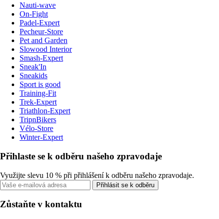
Nauti-wave
On-Fight
Padel-Expert
Pecheur-Store
Pet and Garden
Slowood Interior
Smash-Expert
Sneak'In
Sneakids
Sport is good
Training-Fit
Trek-Expert
Triathlon-Expert
TripnBikers
Vélo-Store
Winter-Expert
Přihlaste se k odběru našeho zpravodaje
Využijte slevu 10 % při přihlášení k odběru našeho zpravodaje.
Přihlásit se k odběru
Zůstaňte v kontaktu