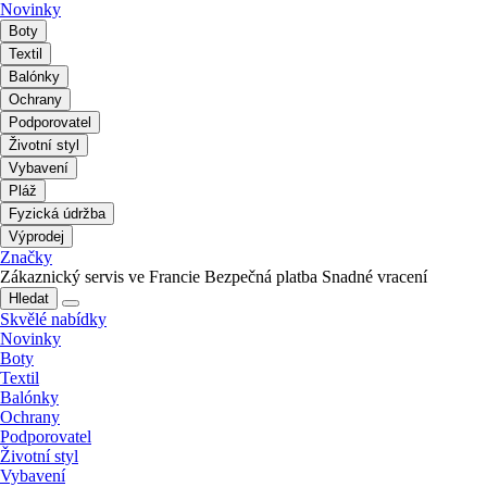
Novinky
Boty
Textil
Balónky
Ochrany
Podporovatel
Životní styl
Vybavení
Pláž
Fyzická údržba
Výprodej
Značky
Zákaznický servis ve Francie
Bezpečná platba
Snadné vracení
Hledat
Skvělé nabídky
Novinky
Boty
Textil
Balónky
Ochrany
Podporovatel
Životní styl
Vybavení