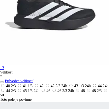
+3
Velikost
*
Průvodce velikostí
40 2/3
41 1/3
42
42 2/3
24h
43 1/3
24h
44
24h
44 2/3
45 1/3
24h
46
46 2/3
24h
48
48 2/3
50
Toto pole je povinné