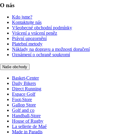
O nás
Kdo jsme?
Kontaktujte nás
Všeobecné obchodní podmínky
Vrácení a vrácení peněz
Právní upozornění
Platební metody
Náklady na dopravu a možnosti doručení
Oznámení o ochraně soukromí
Naše obchody
Basket-Center
Daily Bikers
Direct Running
Espace Golf
Foot-Store
Gallop Store
Golf and co
Handball-Store
House of Rugby
La sellerie de Maé
Made in Paradis