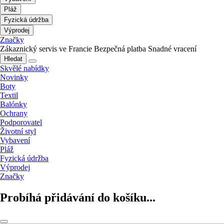
Pláž
Fyzická údržba
Výprodej
Značky
Zákaznický servis ve Francie
Bezpečná platba
Snadné vracení
Hledat
Skvělé nabídky
Novinky
Boty
Textil
Balónky
Ochrany
Podporovatel
Životní styl
Vybavení
Pláž
Fyzická údržba
Výprodej
Značky
Probíhá přidávání do košíku...