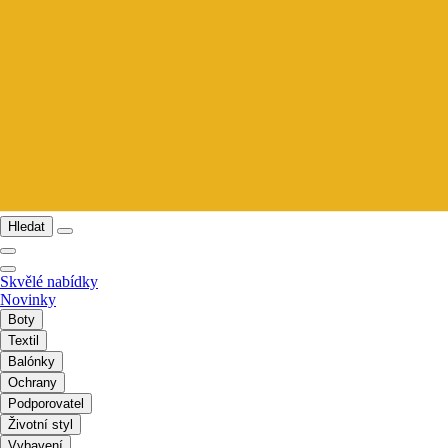
Hledat
Skvělé nabídky
Novinky
Boty
Textil
Balónky
Ochrany
Podporovatel
Životní styl
Vybavení