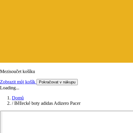
Mezisoučet košíku
Zobrazit můj košík
Pokračovat v nákupu
Loading...
Domů
/
Běžecké boty adidas Adizero Pacer